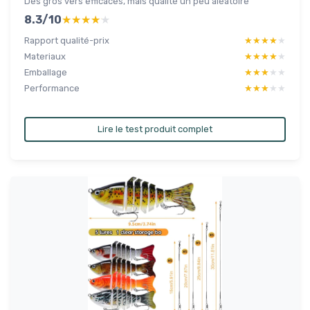
Des gros vers efficaces, mais qualité un peu aléatoire
8.3/10
★★★★★
★★★★★
Rapport qualité-prix
★★★★★
★★★★★
Materiaux
★★★★★
★★★★★
Emballage
★★★★★
★★★★★
Performance
★★★★★
★★★★★
Lire le test produit complet