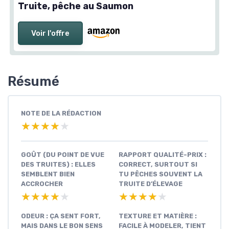
Truite, pêche au Saumon
Voir l'offre
Résumé
NOTE DE LA RÉDACTION
★★★★★
★★★★★
GOÛT (DU POINT DE VUE
RAPPORT QUALITÉ-PRIX :
DES TRUITES) : ELLES
CORRECT, SURTOUT SI
SEMBLENT BIEN
TU PÊCHES SOUVENT LA
ACCROCHER
TRUITE D’ÉLEVAGE
★★★★★
★★★★★
★★★★★
★★★★★
ODEUR : ÇA SENT FORT,
TEXTURE ET MATIÈRE :
MAIS DANS LE BON SENS
FACILE À MODELER, TIENT