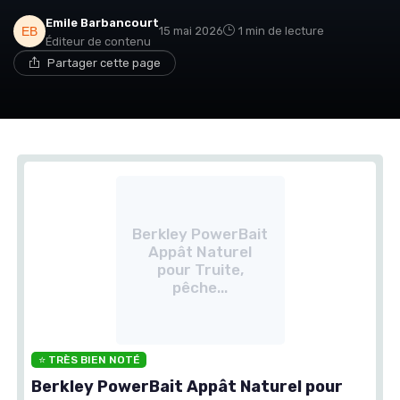
Emile Barbancourt
15 mai 2026
1 min de lecture
Éditeur de contenu
Partager cette page
Berkley PowerBait
Appât Naturel
pour Truite,
pêche...
⭐ TRÈS BIEN NOTÉ
Berkley PowerBait Appât Naturel pour