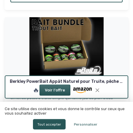
Berkley PowerBait Appât Naturel pour Truite, pêche au Saumon
Magic Baits Pack de leurres pour truites Tout
🔥
Voir l'offre
en un Set écon...
Un kit de pâtes à truite simple qui fait le job au plan d’eau
8.0/10
★★★★★
★★★★★
Ce site utilise des cookies et vous donne le contrôle sur ceux que
vous souhaitez activer
Rapport qualité-prix
★★★★★
★★★★★
Parfum
★★★★★
★★★★★
Tout accepter
Personnaliser
Materiaux
★★★★★
★★★★★