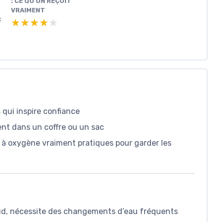
: CE QU’ON REÇOIT
VRAIMENT
C
★★★★★
★★★★★
 qui inspire confiance
ent dans un coffre ou un sac
 à oxygène vraiment pratiques pour garder les
aud, nécessite des changements d’eau fréquents