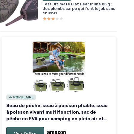
Test Ultimate Flat Pear Inline 85 g :
des plombs carpe qui font le job sans
chichis
★★★★★
★★★★★
🔥 POPULAIRE
Seau de pêche, seau à poisson pliable, seau
à poisson vivant multifonction, sac de
pêche en EVA pour camping en plein air et
seau de protection des poissons Armée
Verte 23L
Voir l'offre