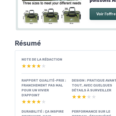
poissons A
Voir l'offre
Résumé
NOTE DE LA RÉDACTION
★★★★★
★★★★★
RAPPORT QUALITÉ-PRIX :
DESIGN : PRATIQUE AVAN
FRANCHEMENT PAS MAL
TOUT, AVEC QUELQUES
POUR UN VIVIER
DÉTAILS À SURVEILLER
D’APPOINT
★★★★★
★★★★★
★★★★★
★★★★★
DURABILITÉ : ÇA INSPIRE
PERFORMANCE SUR LE