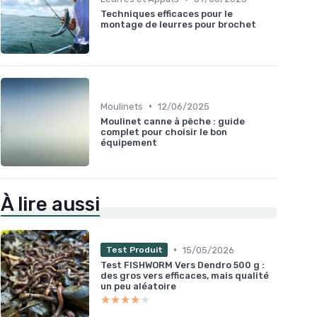
Techniques efficaces pour le
montage de leurres pour brochet
•
Moulinets
12/06/2025
Moulinet canne à pêche : guide
complet pour choisir le bon
équipement
À lire aussi
•
15/05/2026
Test Produit
Test FISHWORM Vers Dendro 500 g :
des gros vers efficaces, mais qualité
un peu aléatoire
★★★★★
★★★★★