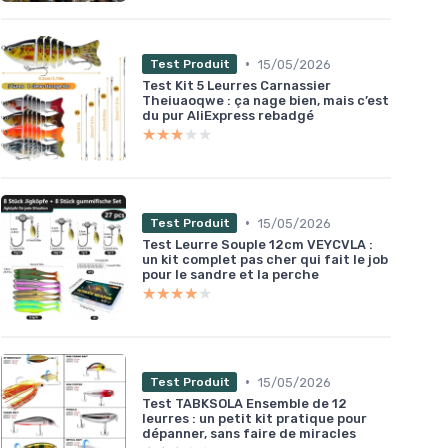
•
15/05/2026
Test Produit
Test Kit 5 Leurres Carnassier
Theiuaoqwe : ça nage bien, mais c’est
du pur AliExpress rebadgé
★★★★★
★★★★★
•
15/05/2026
Test Produit
Test Leurre Souple 12cm VEYCVLA :
un kit complet pas cher qui fait le job
pour le sandre et la perche
★★★★★
★★★★★
•
15/05/2026
Test Produit
Test TABKSOLA Ensemble de 12
leurres : un petit kit pratique pour
dépanner, sans faire de miracles