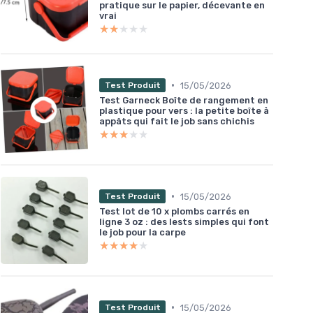
pratique sur le papier, décevante en
vrai
★★★★★
★★★★★
•
15/05/2026
Test Produit
Test Garneck Boîte de rangement en
plastique pour vers : la petite boîte à
appâts qui fait le job sans chichis
★★★★★
★★★★★
•
15/05/2026
Test Produit
Test lot de 10 x plombs carrés en
ligne 3 oz : des lests simples qui font
le job pour la carpe
★★★★★
★★★★★
•
15/05/2026
Test Produit