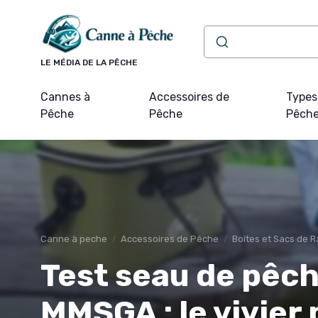
Panneau de gestion des cookies
LE MÉDIA DE LA PÊCHE
Cannes à
Accessoires de
Types
Pêche
Pêche
Pêch
Canne à peche
Accessoires de Pêche
Boîtes et Sacs de
Test seau de pêch
MMSGA : le vivier 