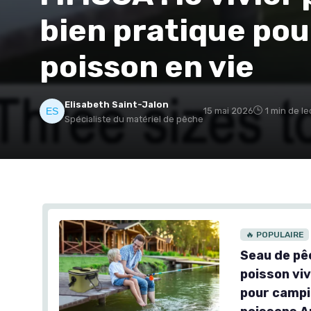
bien pratique pou
poisson en vie
Elisabeth Saint-Jalon
15 mai 2026
1 min de le
Spécialiste du matériel de pêche
🔥 POPULAIRE
Seau de pêc
poisson vi
pour campin