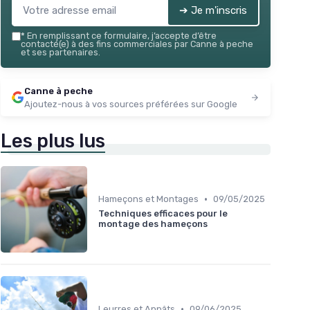
➔ Je m'inscris
*
En remplissant ce formulaire, j’accepte d’être
contacté(e) à des fins commerciales par Canne à peche
et ses partenaires.
Canne à peche
Ajoutez-nous à vos sources préférées sur Google
Les plus lus
•
Hameçons et Montages
09/05/2025
Techniques efficaces pour le
montage des hameçons
•
Leurres et Appâts
09/06/2025