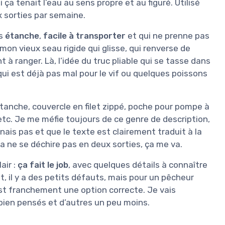
ça tenait l’eau au sens propre et au figuré. Utilisé
x sorties par semaine.
is
étanche
,
facile à transporter
et qui ne prenne pas
 mon vieux seau rigide qui glisse, qui renverse de
t à ranger. Là, l’idée du truc pliable qui se tasse dans
e qui est déjà pas mal pour le vif ou quelques poissons
 étanche, couvercle en filet zippé, poche pour pompe à
etc. Je me méfie toujours de ce genre de description,
ais pas et que le texte est clairement traduit à la
ça ne se déchire pas en deux sorties, ça me va.
air :
ça fait le job
, avec quelques détails à connaître
t, il y a des petits défauts, mais pour un pêcheur
c’est franchement une option correcte. Je vais
s bien pensés et d’autres un peu moins.