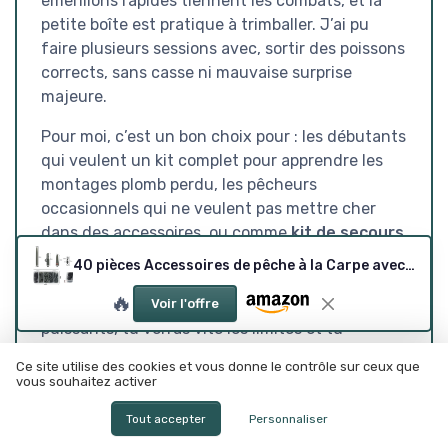
émerillons rapides tiennent les combats, et la
petite boîte est pratique à trimballer. J’ai pu
faire plusieurs sessions avec, sortir des poissons
corrects, sans casse ni mauvaise surprise
majeure.
Pour moi, c’est un bon choix pour : les débutants
qui veulent un kit complet pour apprendre les
montages plomb perdu, les pêcheurs
occasionnels qui ne veulent pas mettre cher
dans des accessoires, ou comme
kit de secours
à garder dans le sac au cas où. Si tu es un
40 pièces Accessoires de pêche à la Carpe avec boîte matériel de pêche à la Carpe Manchons Anti-enchevêtrement Queue Tubes en Caoutchouc pour Plates-Formes de bouillettes de Carpe
carpiste très régulier, exigeant, qui pêche des
🔥
spots très encombrés ou des poissons très
Voir l'offre
puissants, tu verras vite les limites et tu
préféreras sans doute du matériel de marques
Ce site utilise des cookies et vous donne le contrôle sur ceux que
plus connues. Mais pour du loisir, des plans d’eau
vous souhaitez activer
classiques et des sessions tranquilles, le rapport
Tout accepter
Personnaliser
qualité-prix est franchement pas mal.