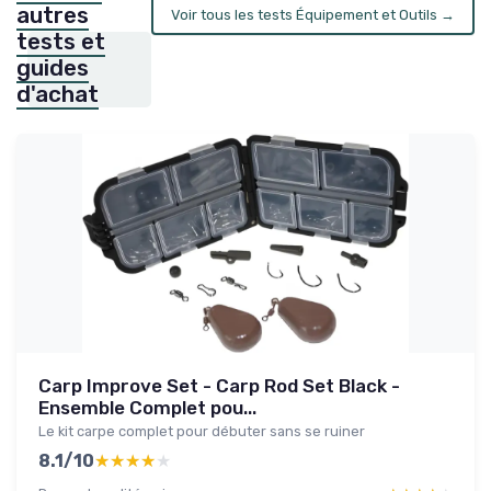
autres
Voir tous les tests Équipement et Outils →
tests et
guides
d'achat
Carp Improve Set - Carp Rod Set Black -
Ensemble Complet pou...
Le kit carpe complet pour débuter sans se ruiner
8.1/10
★★★★★
★★★★★