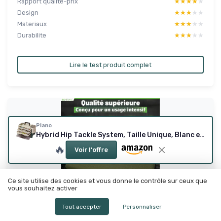
Rapport qualité-prix
★★★★★
★★★★★
Design
★★★★★
★★★★★
Materiaux
★★★★★
★★★★★
Durabilite
★★★★★
★★★★★
Lire le test produit complet
Plano
Hybrid Hip Tackle System, Taille Unique, Blanc et Vert, Rangement Premium pour matériel de pêche avec tiroirs Amovibles, Convient aux boîtes Utilitaires Stowaway, Rangement pour la pêche 3113305
🔥
Voir l'offre
Ce site utilise des cookies et vous donne le contrôle sur ceux que
vous souhaitez activer
Tout accepter
Personnaliser
Boîte de rangement pour matériel de pêche à