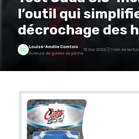
l’outil qui simplif
décrochage des 
Louise-Amélie Comtois
15 mai 2026
1 min de lectur
Auteure de guides de pêche