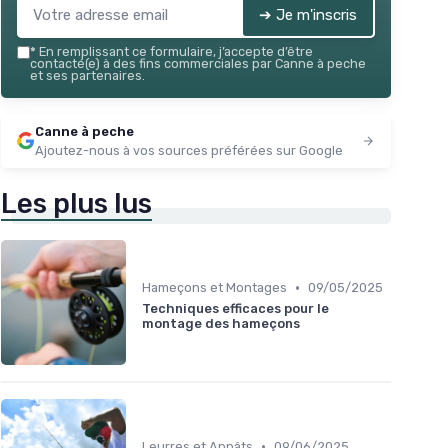
➔ Je m'inscris
*
En remplissant ce formulaire, j’accepte d’être
contacté(e) à des fins commerciales par Canne à peche
et ses partenaires.
Canne à peche
Ajoutez-nous à vos sources préférées sur Google
Les plus lus
•
Hameçons et Montages
09/05/2025
Techniques efficaces pour le
montage des hameçons
•
Leurres et Appâts
09/06/2025