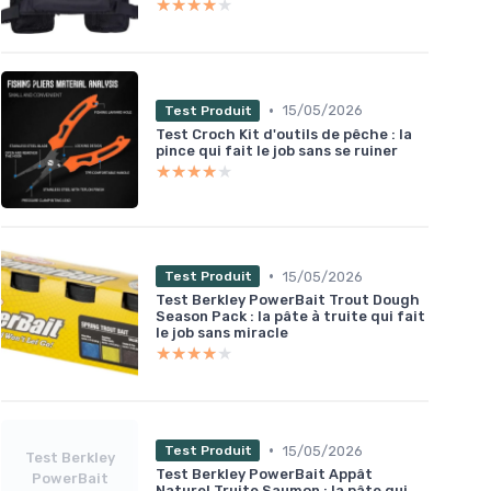
★★★★★
★★★★★
•
15/05/2026
Test Produit
Test Croch Kit d'outils de pêche : la
pince qui fait le job sans se ruiner
★★★★★
★★★★★
•
15/05/2026
Test Produit
Test Berkley PowerBait Trout Dough
Season Pack : la pâte à truite qui fait
le job sans miracle
★★★★★
★★★★★
•
15/05/2026
Test Produit
Test Berkley
Test Berkley PowerBait Appât
PowerBait
Naturel Truite Saumon : la pâte qui