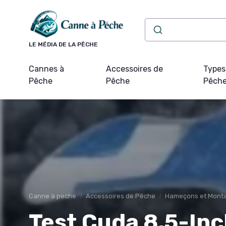
Panneau de gestion des cookies
LE MÉDIA DE LA PÊCHE
Cannes à
Accessoires de
Types
Pêche
Pêche
Pêch
Canne à peche
Accessoires de Pêche
Hameçons et Mont
Test Cuda 8.5-Inc