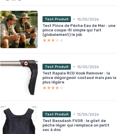
•
15/05/2026
Test Produit
Test Pince de Pêche Eau de Mer : une
pince coupe-fil simple qui fait
(globalement) le job
★★★★★
★★★★★
•
15/05/2026
Test Produit
Test Rapala RCD Hook Remover : la
pince dégorgeoir costaud mais pas la
plus légère
★★★★★
★★★★★
•
15/05/2026
Test Produit
Test Bassdash FV08 : le gilet de
pêche léger qui remplace un petit
sac à dos