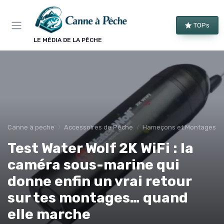
Panneau de gestion des cookies
TOPs
LE MÉDIA DE LA PÊCHE
Canne à peche
Accessoires de Pêche
Hameçons et Montages
Test Water Wolf 2K WiFi : la
caméra sous-marine qui
donne enfin un vrai retour
sur tes montages… quand
elle marche