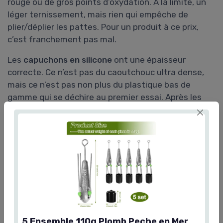
rouge ou de gros points d’oxydation. À la limite, un
léger ternissement, mais rien qui empêche de
plier/déplier les pattes. Pour un produit à ce prix,
c’est franchement pas mal.
Les
capuchons en silicone
ont une épaisseur
correcte. Ce n’est pas du caoutchouc ultra dense,
mais ce n’est pas non plus du plastique bas de
gamme qui se déchire au premier essai. Après les
avoir enfilés/enlevés plusieurs fois, ils ont un peu
pris la forme du plomb, mais tiennent toujours bien.
Au bout d’un moment, j’imagine qu’ils se détendront
trop ou qu’un se perdra, mais pour l’instant ils
tiennent le coup. Ça reste du consommable, comme
tout le reste du matos de pêche.
Globalement, les matériaux sont
dans la moyenne
pour ce type de produit
. On sent que ce n’est pas
du haut de gamme, mais rien ne fait "cheap" au
5 Ensemble 110g Plomb Peche en Mer