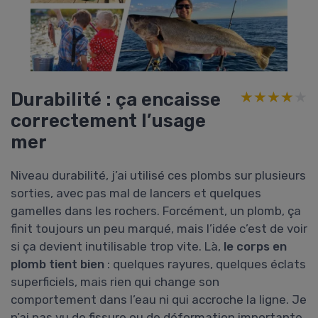
Durabilité : ça encaisse
★★★★★
★★★★★
correctement l’usage
mer
Niveau durabilité, j’ai utilisé ces plombs sur plusieurs
sorties, avec pas mal de lancers et quelques
gamelles dans les rochers. Forcément, un plomb, ça
finit toujours un peu marqué, mais l’idée c’est de voir
si ça devient inutilisable trop vite. Là,
le corps en
plomb tient bien
: quelques rayures, quelques éclats
superficiels, mais rien qui change son
comportement dans l’eau ni qui accroche la ligne. Je
n’ai pas vu de fissure ou de déformation importante,