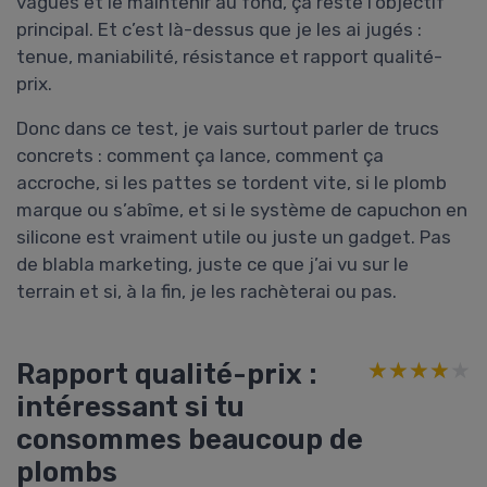
vagues et le maintenir au fond, ça reste l’objectif
principal. Et c’est là-dessus que je les ai jugés :
tenue, maniabilité, résistance et rapport qualité-
prix.
Donc dans ce test, je vais surtout parler de trucs
concrets : comment ça lance, comment ça
accroche, si les pattes se tordent vite, si le plomb
marque ou s’abîme, et si le système de capuchon en
silicone est vraiment utile ou juste un gadget. Pas
de blabla marketing, juste ce que j’ai vu sur le
terrain et si, à la fin, je les rachèterai ou pas.
Rapport qualité-prix :
★★★★★
★★★★★
intéressant si tu
consommes beaucoup de
plombs