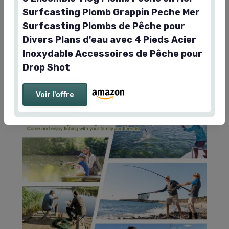
point de faire peur. Pas de bavures coupantes
Surfcasting Plomb Grappin Peche Mer
autour des œillets, pas de pattes qui cassent net. Si
Surfcasting Plombs de Pêche pour
tu cherches des plombs éco-responsables sans
Divers Plans d'eau avec 4 Pieds Acier
plomb, ce n’est clairement pas ça. Si tu veux juste
Inoxydable Accessoires de Pêche pour
du matériel correct, qui ne s’effrite pas et qui tient
Drop Shot
quelques saisons, ça coche les cases.
Voir l'offre