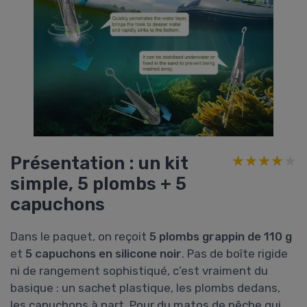
Présentation : un kit
★★★★★
★★★★★
simple, 5 plombs + 5
capuchons
Dans le paquet, on reçoit
5 plombs grappin de 110 g
et
5 capuchons en silicone noir
. Pas de boîte rigide
ni de rangement sophistiqué, c’est vraiment du
basique : un sachet plastique, les plombs dedans,
les capuchons à part. Pour du matos de pêche qui