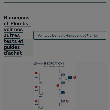
Hameçons
et Plombs :
voir nos
autres
Voir tous les tests Hameçons et Plombs →
tests et
guides
d'achat