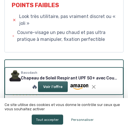
POINTS FAIBLES
Look très utilitaire, pas vraiment discret ou «
joli »
Couvre-visage un peu chaud et pas ultra
pratique à manipuler, fixation perfectible
CONCLUSION
Bassdash
Chapeau de Soleil Respirant UPF 50+ avec Couvre-Visage Amovible et Rabat de Cou Chapeau Unisexe à Large Bord résistant à l'eau pour la pêche la randonnée l'extérieur Les Hommes et Les Femmes Taille unique Vert Militaire
NOTE DE LA RÉDACTION
🔥
Voir l'offre
★★★★★
★★★★★
En résumé, ce chapeau Bassdash est clairement
Ce site utilise des cookies et vous donne le contrôle sur ceux que
vous souhaitez activer
pensé pour ceux qui veulent privilégier la
protection au style. Il n’est pas spécialement joli,
Tout accepter
Personnaliser
il fait très « chapeau technique », mais il