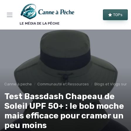
Panneau de gestion des cookies
TOPs
LE MÉDIA DE LA PÊCHE
Canne à peche
Communauté et Ressources
Blogs et Vlogs sur l
Test Bassdash Chapeau de
Soleil UPF 50+ : le bob moche
mais efficace pour cramer un
peu moins