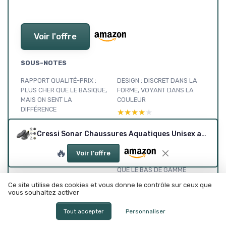
Voir l'offre
SOUS-NOTES
RAPPORT QUALITÉ-PRIX :
DESIGN : DISCRET DANS LA
PLUS CHER QUE LE BASIQUE,
FORME, VOYANT DANS LA
MAIS ON SENT LA
COULEUR
DIFFÉRENCE
★★★★★
★★★★★
★★★★★
★★★★★
Cressi Sonar Chaussures Aquatiques Unisex avec Tissu Micro-Perforé Respirant, Semelle Antidérapante et Lacets Élastiques pour Plage, Piscine et Sports Nautiques depuis 1946 Jaune 44 EU
CONFORT : TRÈS BIEN DANS
MATÉRIAUX : DU NÉOPRÈNE
🔥
L’EAU, MOYEN SUR ROUTE
ET DU CAOUTCHOUC QUI
Voir l'offre
INSPIRENT PLUS CONFIANCE
★★★★★
★★★★★
QUE LE BAS DE GAMME
★★★★★
★★★★★
Ce site utilise des cookies et vous donne le contrôle sur ceux que
vous souhaitez activer
DURABILITÉ : MIEUX QUE LE
PERFORMANCE : ADHÉRENCE
PREMIER PRIX, MAIS ÇA
ET MAINTIEN, C’EST LÀ QUE
Tout accepter
Personnaliser
RESTE DU CONSOMMABLE
ÇA SE DÉFEND BIEN