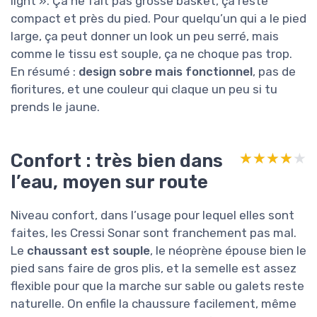
light ». Ça ne fait pas grosse basket, ça reste
compact et près du pied. Pour quelqu’un qui a le pied
large, ça peut donner un look un peu serré, mais
comme le tissu est souple, ça ne choque pas trop.
En résumé :
design sobre mais fonctionnel
, pas de
fioritures, et une couleur qui claque un peu si tu
prends le jaune.
Confort : très bien dans
★★★★★
★★★★★
l’eau, moyen sur route
Niveau confort, dans l’usage pour lequel elles sont
faites, les Cressi Sonar sont franchement pas mal.
Le
chaussant est souple
, le néoprène épouse bien le
pied sans faire de gros plis, et la semelle est assez
flexible pour que la marche sur sable ou galets reste
naturelle. On enfile la chaussure facilement, même