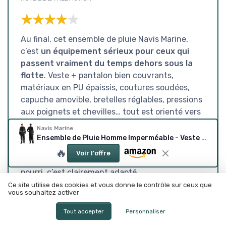
★★★★★
★★★★★
Au final, cet ensemble de pluie Navis Marine,
c’est
un équipement sérieux pour ceux qui
passent vraiment du temps dehors sous la
flotte
. Veste + pantalon bien couvrants,
matériaux en PU épaissis, coutures soudées,
capuche amovible, bretelles réglables, pressions
aux poignets et chevilles… tout est orienté vers
l’efficacité plus que vers le style. Sous la pluie et
Navis Marine
le vent, ça tient bien, on reste sec, et on sent
Ensemble de Pluie Homme Imperméable - Veste et pantalon PU étanches avec capuche amovible, idéal pour pêche, chantier, chasse et activités outdoor L Hi-Vis/Noir
que ce n’est pas un gadget. Pour la pêche, le
🔥
Voir l'offre
chantier, l’agriculture ou la chasse par temps
pourri, c’est clairement adapté.
Ce site utilise des cookies et vous donne le contrôle sur ceux que
C’est pas parfait non plus. Le confort est bon
vous souhaitez activer
pour ce type de produit, mais on sent vite les
Tout accepter
Personnaliser
limites de la respirabilité si on bouge beaucoup.