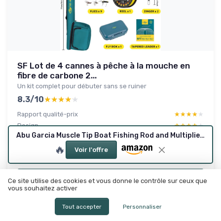
SF Lot de 4 cannes à pêche à la mouche en
fibre de carbone 2...
Un kit complet pour débuter sans se ruiner
8.3/10
★★★★★
★★★★★
Rapport qualité-prix
★★★★★
★★★★★
Design
★★★★★
★★★★★
Abu Garcia Muscle Tip Boat Fishing Rod and Multiplier Reel Combo Set for Sea Fishing - Saltwater Cod, Bass, Pollack, Mackerel 6 ft
Confort
★★★★★
★★★★★
🔥
Materiaux
★★★★★
★★★★★
Voir l'offre
Lire le test produit complet
Ce site utilise des cookies et vous donne le contrôle sur ceux que
vous souhaitez activer
Tout accepter
Personnaliser