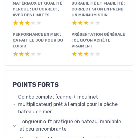
MATÉRIAUX ET QUALITÉ
DURABILITÉ ET FIABILITÉ :
PERÇUE : DU CORRECT,
CORRECT SI ON EN PREND
AVEC DES LIMITES
UN MINIMUM SOIN
★★★★★
★★★★★
★★★★★
★★★★★
PERFORMANCE EN MER :
PRÉSENTATION GÉNÉRALE
ÇA FAIT LE JOB POUR DU
: CE QU’ON ACHÈTE
LOISIR
VRAIMENT
★★★★★
★★★★★
★★★★★
★★★★★
POINTS FORTS
Combo complet (canne + moulinet
multiplicateur) prêt à l’emploi pour la pêche
bateau en mer
Longueur 6 ft pratique en bateau, maniable
et peu encombrante