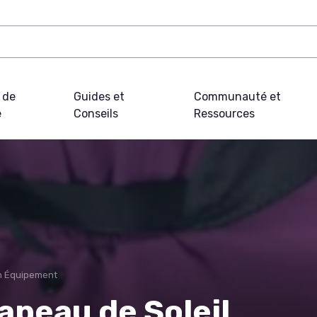
 de
Guides et
Communauté et
e
Conseils
Ressources
on Équipement
apeau de Soleil