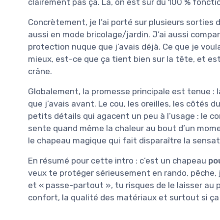
clairement pas ça. Là, on est sur du 100 % foncti
Concrètement, je l’ai porté sur plusieurs sorties d
aussi en mode bricolage/jardin. J’ai aussi comp
protection nuque que j’avais déjà. Ce que je voula
mieux, est-ce que ça tient bien sur la tête, et e
crâne.
Globalement, la promesse principale est tenue : 
que j’avais avant. Le cou, les oreilles, les côtés d
petits détails qui agacent un peu à l’usage : le co
sente quand même la chaleur au bout d’un moment
le chapeau magique qui fait disparaître la sensatio
En résumé pour cette intro : c’est un chapeau
pou
veux te protéger sérieusement en rando, pêche, ja
et « passe-partout », tu risques de le laisser au pl
confort, la qualité des matériaux et surtout si ça 