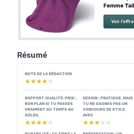
Femme Tail
Voir l'offre
Résumé
NOTE DE LA RÉDACTION
★★★★★
★★★★★
RAPPORT QUALITÉ-PRIX :
DESIGN : PRATIQUE, MAIS
BON PLAN SI TU PASSES
TU NE GAGNES PAS UN
VRAIMENT DU TEMPS AU
CONCOURS DE STYLE
SOLEIL
AVEC
★★★★★
★★★★★
★★★★★
★★★★★
DURABILITÉ : ÇA TIENT LA
PRÉSENTATION : UN