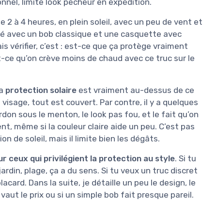
onnel, limite look pêcheur en expédition.
e 2 à 4 heures, en plein soleil, avec un peu de vent et
aré avec un bob classique et une casquette avec
is vérifier, c’est : est-ce que ça protège vraiment
st-ce qu’on crève moins de chaud avec ce truc sur le
la
protection solaire
est vraiment au-dessus de ce
u visage, tout est couvert. Par contre, il y a quelques
rdon sous le menton, le look pas fou, et le fait qu’on
, même si la couleur claire aide un peu. C’est pas
n de soleil, mais il limite bien les dégâts.
r ceux qui privilégient la protection au style
. Si tu
rdin, plage, ça a du sens. Si tu veux un truc discret
acard. Dans la suite, je détaille un peu le design, le
vaut le prix ou si un simple bob fait presque pareil.