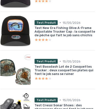
★★★★★
★★★★★
•
15/05/2026
Test Produit
Test New Era Fishing Olive A-Frame
Adjustable Trucker Cap : la casquette
de pêche qui fait le job sans chichis
★★★★★
★★★★★
•
15/05/2026
Test Produit
Test Bassdash Lot de 2 Casquettes
Trucker : deux casquettes plates qui
font le job sans se ruiner
★★★★★
★★★★★
•
15/05/2026
Test Produit
Test Cressi Sonar Shoes : des
chaussures d’eau qui font le job pour