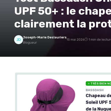
UPF 50+ : le chape
clairement la pro
Joseph-Marie Deslauriers
15 mai 2026
1 min de lectur
Blogueur
⭐ TRÈS BIEN N
BASSDASH
Chapeau de
Soleil UPF
de la Nuqu