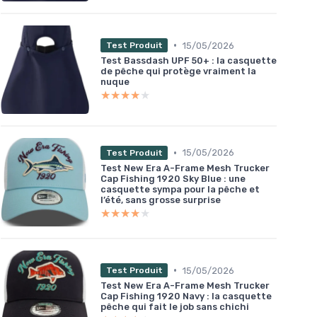
•
15/05/2026
Test Produit
Test Bassdash UPF 50+ : la casquette
de pêche qui protège vraiment la
nuque
★★★★★
★★★★★
•
15/05/2026
Test Produit
Test New Era A-Frame Mesh Trucker
Cap Fishing 1920 Sky Blue : une
casquette sympa pour la pêche et
l’été, sans grosse surprise
★★★★★
★★★★★
•
15/05/2026
Test Produit
Test New Era A-Frame Mesh Trucker
Cap Fishing 1920 Navy : la casquette
pêche qui fait le job sans chichi