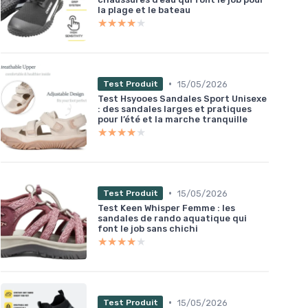
la plage et le bateau
★★★★★
★★★★★
•
15/05/2026
Test Produit
Test Hsyooes Sandales Sport Unisexe
: des sandales larges et pratiques
pour l’été et la marche tranquille
★★★★★
★★★★★
•
15/05/2026
Test Produit
Test Keen Whisper Femme : les
sandales de rando aquatique qui
font le job sans chichi
★★★★★
★★★★★
•
15/05/2026
Test Produit