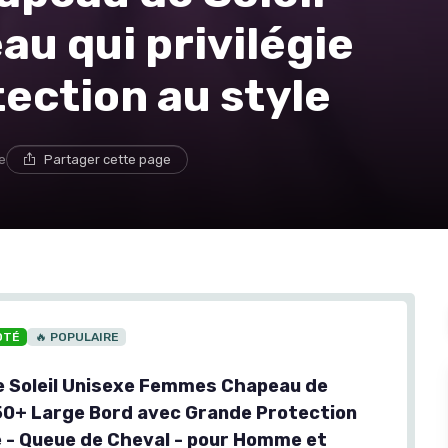
au qui privilégie
tection au style
e
Partager cette page
OTÉ
🔥 POPULAIRE
 Soleil Unisexe Femmes Chapeau de
 50+ Large Bord avec Grande Protection
e - Queue de Cheval - pour Homme et