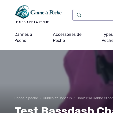
Panneau de gestion des cookies
LE MÉDIA DE LA PÊCHE
Cannes à
Accessoires de
Types
Pêche
Pêche
Pêch
Canne à peche
Guides et Conseils
Choisir sa Canne et s
Test Bassdash Ch