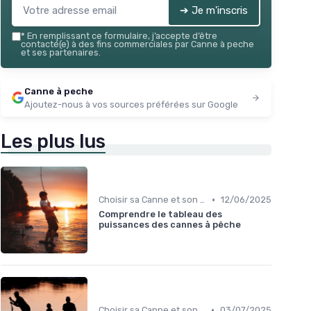
➔ Je m'inscris
*
En remplissant ce formulaire, j’accepte d’être
contacté(e) à des fins commerciales par Canne à peche
et ses partenaires.
Canne à peche
Ajoutez-nous à vos sources préférées sur Google
Les plus lus
•
Choisir sa Canne et son Équipement
12/06/2025
Comprendre le tableau des
puissances des cannes à pêche
•
Choisir sa Canne et son Équipement
03/07/2025