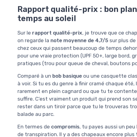
Rapport qualité-prix : bon plan
temps au soleil
Sur le
rapport qualité-prix
, je trouve que ce cha
on regarde la
note moyenne de 4,7/5
sur plus de
chez ceux qui passent beaucoup de temps dehors 
pour une vraie protection (UPF 50+, large bord, 
pratiques (trou pour queue de cheval, boutons po
Comparé à un
bob basique
ou une casquette classi
à voir. Si tu es du genre à finir cramé chaque été, 
rarement en plein cagnard ou que tu te contente
suffire. C’est vraiment un produit qui prend son sen
rester dans un tiroir parce que tu le trouveras t
balade au parc.
En termes de
compromis
, tu payes aussi un peu 
de transpiration. Il y a des chapeaux encore pl