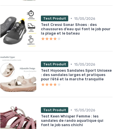
•
15/05/2026
Test Produit
Test Cressi Sonar Shoes : des
chaussures d’eau qui font le job pour
la plage et le bateau
★★★★★
★★★★★
•
15/05/2026
Test Produit
Test Hsyooes Sandales Sport Unisexe
: des sandales larges et pratiques
pour l’été et la marche tranquille
★★★★★
★★★★★
•
15/05/2026
Test Produit
Test Keen Whisper Femme : les
sandales de rando aquatique qui
font le job sans chichi