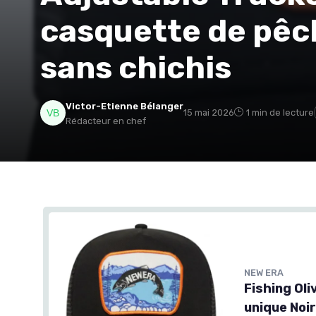
casquette de pêche
sans chichis
Victor-Etienne Bélanger
15 mai 2026
1 min de lecture
Rédacteur en chef
NEW ERA
Fishing Ol
unique Noi