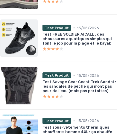
★★★★★
★★★★★
•
15/05/2026
Test Produit
Test FREE SOLDIER AICALL : des
chaussures aquatiques simples qui
font le job pour la plage et le kayak
★★★★★
★★★★★
•
15/05/2026
Test Produit
Test Savage Gear Coast Trek Sandal :
les sandales de pêche qui n'ont pas
peur de l'eau (mais pas parfaites)
★★★★★
★★★★★
•
15/05/2026
Test Produit
Test sous-vêtements thermiques
chauffants homme 4XL : ça chauffe