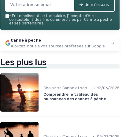
➔ Je m'inscris
*
En remplissant ce formulaire, j’accepte d’être
contacté(e) à des fins commerciales par Canne à peche
et ses partenaires.
Canne à peche
Ajoutez-nous à vos sources préférées sur Google
Les plus lus
•
Choisir sa Canne et son Équipement
12/06/2025
Comprendre le tableau des
puissances des cannes à pêche
•
Choisir sa Canne et son Équipement
03/07/2025