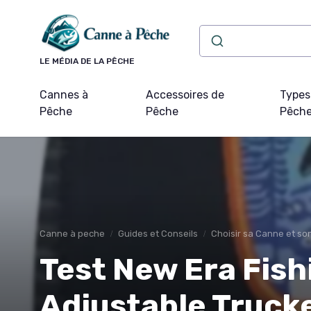
Panneau de gestion des cookies
LE MÉDIA DE LA PÊCHE
Cannes à
Accessoires de
Types
Pêche
Pêche
Pêch
Canne à peche
Guides et Conseils
Choisir sa Canne et s
Test New Era Fish
Adjustable Trucker