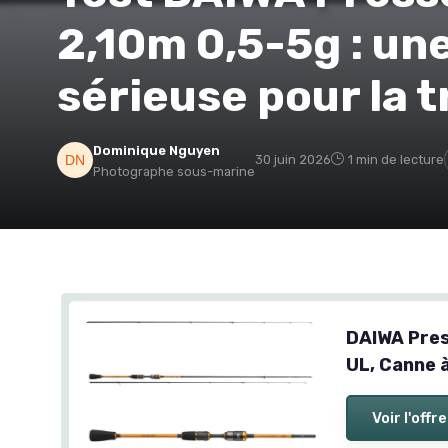
2,10m 0,5-5g : un
sérieuse pour la t
Dominique Nguyen
30 juin 2026
1 min de lecture
Photographe sous-marine
DAIWA Pres
UL, Canne à
Voir l'offre