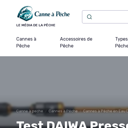
Panneau de gestion des cookies
LE MÉDIA DE LA PÊCHE
Cannes à
Accessoires de
Types
Pêche
Pêche
Pêch
Canne à peche
Cannes à Pêche
Cannes à Pêche en Eau 
Test DAIWA Press