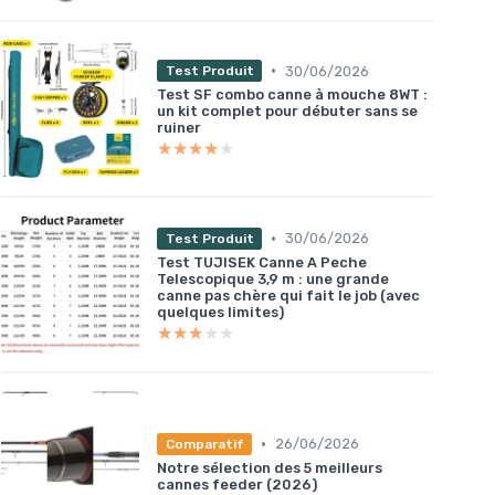
•
30/06/2026
Test Produit
Test SF combo canne à mouche 8WT :
un kit complet pour débuter sans se
ruiner
★★★★★
★★★★★
•
30/06/2026
Test Produit
Test TUJISEK Canne A Peche
Telescopique 3,9 m : une grande
canne pas chère qui fait le job (avec
quelques limites)
★★★★★
★★★★★
•
26/06/2026
Comparatif
Notre sélection des 5 meilleurs
cannes feeder (2026)