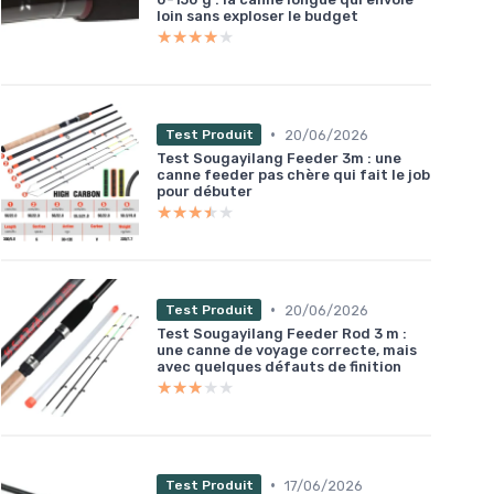
loin sans exploser le budget
★★★★★
★★★★★
•
20/06/2026
Test Produit
Test Sougayilang Feeder 3m : une
canne feeder pas chère qui fait le job
pour débuter
★★★★★
★★★★★
•
20/06/2026
Test Produit
Test Sougayilang Feeder Rod 3 m :
une canne de voyage correcte, mais
avec quelques défauts de finition
★★★★★
★★★★★
•
17/06/2026
Test Produit