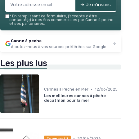
➔ Je m'inscris
*
En remplissant ce formulaire, j’accepte d’être
contacté(e) à des fins commerciales par Canne à peche
et ses partenaires.
Canne à peche
Ajoutez-nous à vos sources préférées sur Google
Les plus lus
•
Cannes à Pêche en Mer
12/06/2025
Les meilleures cannes à pêche
decathlon pour la mer
•
30/06/2026
Comparatif