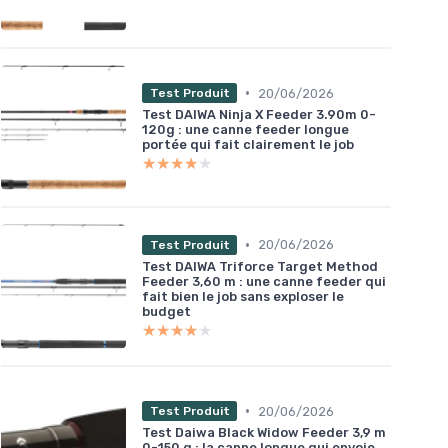
•
20/06/2026
Test Produit
Test DAIWA Ninja X Feeder 3.90m 0-
120g : une canne feeder longue
portée qui fait clairement le job
★★★★★
★★★★★
•
20/06/2026
Test Produit
Test DAIWA Triforce Target Method
Feeder 3,60 m : une canne feeder qui
fait bien le job sans exploser le
budget
★★★★★
★★★★★
•
20/06/2026
Test Produit
Test Daiwa Black Widow Feeder 3,9 m
0-150 g : la canne longue qui envoie