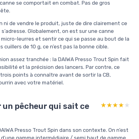
 canne se comportait en combat. Pas de gros
ête.
n ni de vendre le produit, juste de dire clairement ce
ne s’adresse. Globalement, on est sur une canne
 micro-leurres et sentir ce qui se passe au bout de la
cuillers de 10 g, ce n’est pas la bonne cible.
inion assez tranchée : la DAIWA Presso Trout Spin fait
nsibilité et la précision des lancers. Par contre, ce
-trois points à connaître avant de sortir la CB,
urrin avec votre matériel.
 un pêcheur qui sait ce
★★★★★
★★★★★
e DAIWA Presso Trout Spin dans son contexte. On n’est
ôt d’une gamme intermédiaire / semi haut de gamme