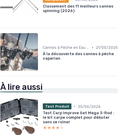
Classement des 11 meilleurs cannes
spinning (2026)
•
Cannes à Pêche en Eau Douce
21/05/2025
À la découverte des cannes à pêche
caperlan
À lire aussi
•
30/06/2026
Test Produit
Test Carp Improve Set Mega 3-Rod :
le kit carpe complet pour débuter
sans se ruiner
★★★★★
★★★★★