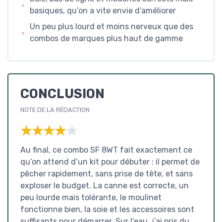
basiques, qu’on a vite envie d’améliorer
Un peu plus lourd et moins nerveux que des
combos de marques plus haut de gamme
CONCLUSION
NOTE DE LA RÉDACTION
★★★★★
★★★★★
Au final, ce combo SF 8WT fait exactement ce
qu’on attend d’un kit pour débuter : il permet de
pêcher rapidement, sans prise de tête, et sans
exploser le budget. La canne est correcte, un
peu lourde mais tolérante, le moulinet
fonctionne bien, la soie et les accessoires sont
suffisants pour démarrer. Sur l’eau, j’ai pris du