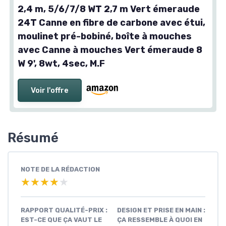
2,4 m, 5/6/7/8 WT 2,7 m Vert émeraude
24T Canne en fibre de carbone avec étui,
moulinet pré-bobiné, boîte à mouches
avec Canne à mouches Vert émeraude 8
W 9', 8wt, 4sec, M.F
Voir l'offre
Résumé
NOTE DE LA RÉDACTION
★★★★★
★★★★★
RAPPORT QUALITÉ-PRIX :
DESIGN ET PRISE EN MAIN :
EST-CE QUE ÇA VAUT LE
ÇA RESSEMBLE À QUOI EN