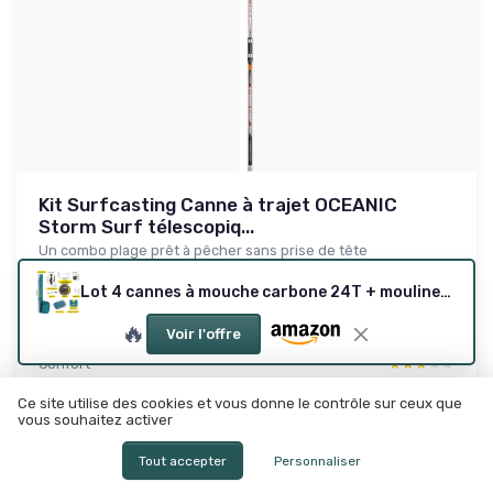
Kit Surfcasting Canne à trajet OCEANIC
Storm Surf télescopiq...
Un combo plage prêt à pêcher sans prise de tête
6.0/10
★★★★★
★★★★★
Lot 4 cannes à mouche carbone 24T + moulinet et étui (vert émeraude)
Rapport qualité-prix
★★★★★
★★★★★
🔥
Voir l'offre
Design
★★★★★
★★★★★
Confort
★★★★★
★★★★★
Materiaux
★★★★★
★★★★★
Ce site utilise des cookies et vous donne le contrôle sur ceux que
vous souhaitez activer
Lire le test produit complet
Tout accepter
Personnaliser