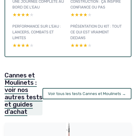
UNE JOURNÉE COMPLÈTE AU
CONSTRUCTION : ÇA INSPIRE
BORD DE L’EAU
CONFIANCE OU PAS
★★★★★
★★★★★
★★★★★
★★★★★
PERFORMANCE SUR L’EAU :
PRÉSENTATION DU KIT : TOUT
LANCERS, COMBATS ET
CE QUI EST VRAIMENT
LIMITES
DEDANS
★★★★★
★★★★★
★★★★★
★★★★★
Cannes et
Moulinets :
voir nos
Voir tous les tests Cannes et Moulinets →
autres tests
et guides
d'achat