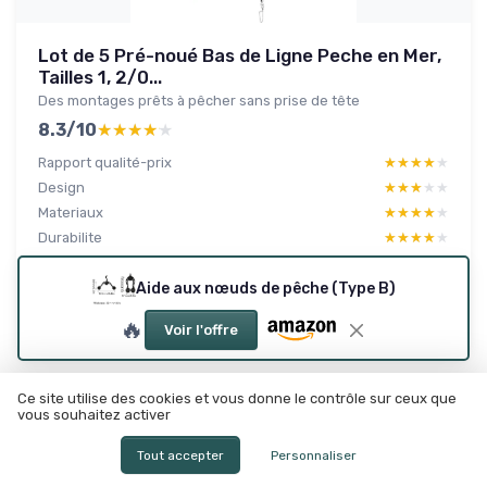
Lot de 5 Pré-noué Bas de Ligne Peche en Mer,
Tailles 1, 2/0...
Des montages prêts à pêcher sans prise de tête
8.3/10
★★★★★
★★★★★
Rapport qualité-prix
★★★★★
★★★★★
Design
★★★★★
★★★★★
Materiaux
★★★★★
★★★★★
Durabilite
★★★★★
★★★★★
Aide aux nœuds de pêche (Type B)
Lire le test produit complet
🔥
Voir l'offre
Ce site utilise des cookies et vous donne le contrôle sur ceux que
vous souhaitez activer
Tout accepter
Personnaliser