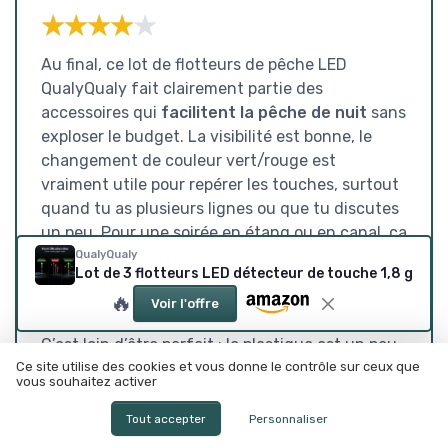
★★★★★
★★★★★
Au final, ce lot de flotteurs de pêche LED
QualyQualy fait clairement partie des
accessoires qui
facilitent la pêche de nuit
sans
exploser le budget. La visibilité est bonne, le
changement de couleur vert/rouge est
vraiment utile pour repérer les touches, surtout
quand tu as plusieurs lignes ou que tu discutes
un peu. Pour une soirée en étang ou en canal, ça
fait le job et ça rend la session plus confortable,
QualyQualy
Lot de 3 flotteurs LED détecteur de touche 1,8 g
surtout si tes yeux commencent à fatiguer
🔥
dans la pénombre.
Voir l'offre
C’est loin d’être parfait : le plastique est un peu
fragile, l’autonomie tient une soirée mais pas
Ce site utilise des cookies et vous donne le contrôle sur ceux que
vous souhaitez activer
beaucoup plus, et la manipulation des petites
piles n’est pas la plus agréable, surtout au bord
Tout accepter
Personnaliser
de l’eau. On sent que c’est du matériel pensé