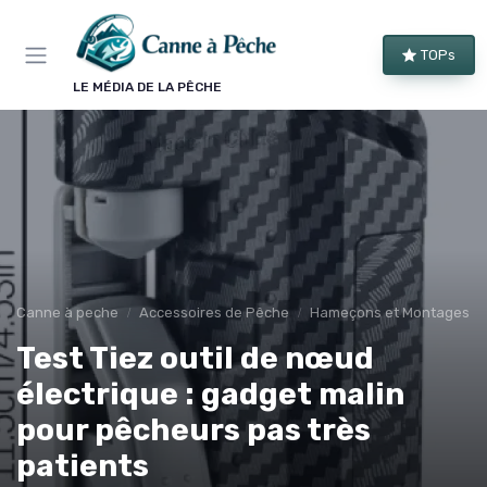
Panneau de gestion des cookies
TOPs
LE MÉDIA DE LA PÊCHE
Canne à peche
Accessoires de Pêche
Hameçons et Montages
Test Tiez outil de nœud
électrique : gadget malin
pour pêcheurs pas très
patients