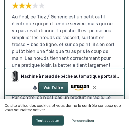
★★★★★
★★★★★
Au final, ce Tiez / Generic est un petit outil
électrique qui peut rendre service, mais qui ne
va pas révolutionner la pêche. Il est pensé pour
simplifier les nœuds de raccord, surtout en
tresse + bas de ligne, et sur ce point, il s’en sort
plutôt bien une fois que tu as pris le coup de
main. Les nœuds tiennent correctement pour
une pratique loisir, la batterie tient largement
une journée (voire plusieurs), et le format
Machine à nœud de pêche automatique portable (rechargeable)
compact permet de le garder facilement dans la
caisse de pêche.
🔥
Voir l'offre
Par contre, ce n’est pas un produit miracle. Le
design est un peu basique, la prise en main
Ce site utilise des cookies et vous donne le contrôle sur ceux que
vous souhaitez activer
demande un peu de pratique, et la solidité reste
celle d’un petit gadget en plastique, pas d’un
Tout accepter
Personnaliser
outil pro. Si tu maîtrises déjà tes nœuds à la