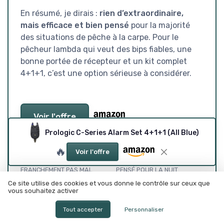
En résumé, je dirais :
rien d’extraordinaire,
mais efficace et bien pensé
pour la majorité
des situations de pêche à la carpe. Pour le
pêcheur lambda qui veut des bips fiables, une
bonne portée de récepteur et un kit complet
4+1+1, c’est une option sérieuse à considérer.
Voir l'offre
Prologic C-Series Alarm Set 4+1+1 (All Blue)
SOUS-NOTES
🔥
Voir l'offre
RAPPORT QUALITÉ-PRIX :
DESIGN SOBRE, LISIBLE,
FRANCHEMENT PAS MAL
PENSÉ POUR LA NUIT
POUR UN 4+1+1
★★★★★
★★★★★
Ce site utilise des cookies et vous donne le contrôle sur ceux que
★★★★★
★★★★★
vous souhaitez activer
Tout accepter
Personnaliser
GESTION DES PILES : PENSE À
SOLIDITÉ ET RÉSISTANCE : ÇA
T’ÉQUIPER AVANT DE PARTIR
INSPIRE CONFIANCE, SANS