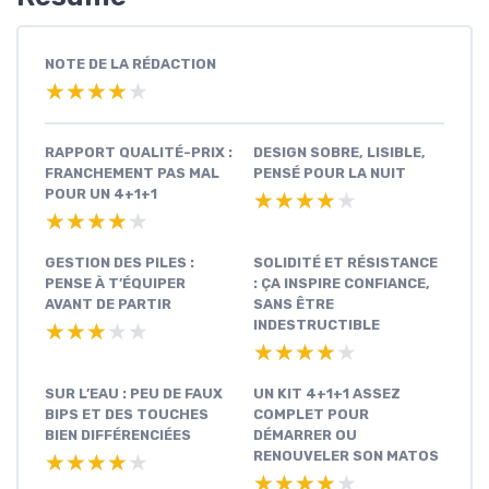
NOTE DE LA RÉDACTION
★★★★★
★★★★★
RAPPORT QUALITÉ-PRIX :
DESIGN SOBRE, LISIBLE,
FRANCHEMENT PAS MAL
PENSÉ POUR LA NUIT
POUR UN 4+1+1
★★★★★
★★★★★
★★★★★
★★★★★
GESTION DES PILES :
SOLIDITÉ ET RÉSISTANCE
PENSE À T’ÉQUIPER
: ÇA INSPIRE CONFIANCE,
AVANT DE PARTIR
SANS ÊTRE
INDESTRUCTIBLE
★★★★★
★★★★★
★★★★★
★★★★★
SUR L’EAU : PEU DE FAUX
UN KIT 4+1+1 ASSEZ
BIPS ET DES TOUCHES
COMPLET POUR
BIEN DIFFÉRENCIÉES
DÉMARRER OU
RENOUVELER SON MATOS
★★★★★
★★★★★
★★★★★
★★★★★