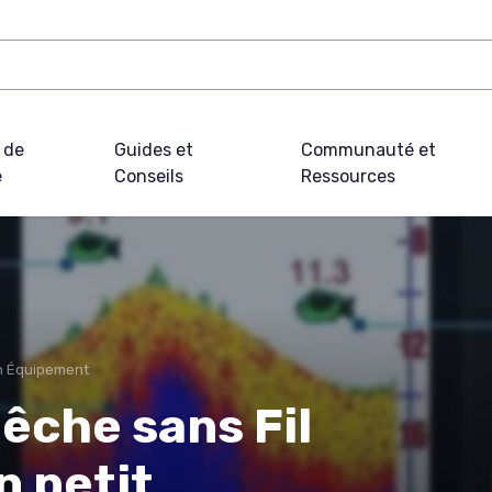
 de
Guides et
Communauté et
e
Conseils
Ressources
on Équipement
êche sans Fil
n petit