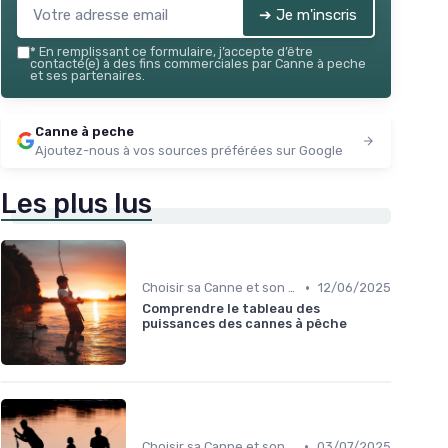
➔ Je m'inscris
*
En remplissant ce formulaire, j’accepte d’être
contacté(e) à des fins commerciales par Canne à peche
et ses partenaires.
Canne à peche
Ajoutez-nous à vos sources préférées sur Google
Les plus lus
•
Choisir sa Canne et son Équipement
12/06/2025
Comprendre le tableau des
puissances des cannes à pêche
•
Choisir sa Canne et son Équipement
03/07/2025