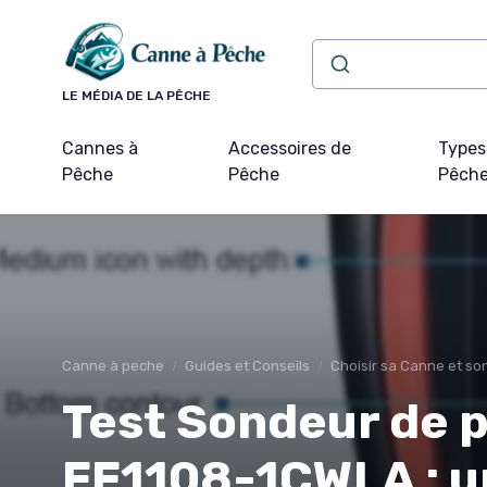
Panneau de gestion des cookies
LE MÉDIA DE LA PÊCHE
Cannes à
Accessoires de
Types
Pêche
Pêche
Pêch
Canne à peche
Guides et Conseils
Choisir sa Canne et s
Test Sondeur de p
FF1108-1CWLA : u