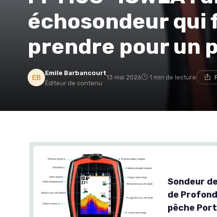
échosondeur qui fa
prendre pour un 
Emile Barbancourt
13 mai 2026
1 min de lecture
Éditeur de contenu
Sondeur de
de Profond
pêche Port