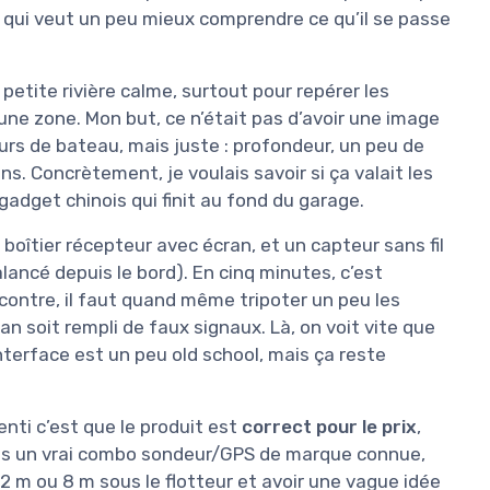
r qui veut un peu mieux comprendre ce qu’il se passe
n petite rivière calme, surtout pour repérer les
r une zone. Mon but, ce n’était pas d’avoir une image
urs de bateau, mais juste : profondeur, un peu de
ns. Concrètement, je voulais savoir si ça valait les
gadget chinois qui finit au fond du garage.
n boîtier récepteur avec écran, et un capteur sans fil
lancé depuis le bord). En cinq minutes, c’est
 contre, il faut quand même tripoter un peu les
ran soit rempli de faux signaux. Là, on voit vite que
nterface est un peu old school, mais ça reste
nti c’est que le produit est
correct pour le prix
,
pas un vrai combo sondeur/GPS de marque connue,
 2 m ou 8 m sous le flotteur et avoir une vague idée