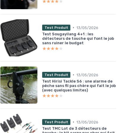
★★★★★
★★★★★
•
13/05/2026
Test Produit
Test Sougayilang 4+1 : les
détecteurs de touche qui font le job
sans ruiner le budget
★★★★★
★★★★★
•
13/05/2026
Test Produit
Test Hirisi Tackle S6 : une alarme de
pêche sans fil pas chère qui fait le job
(avec quelques limites)
★★★★★
★★★★★
•
13/05/2026
Test Produit
Test TMC Lot de 3 détecteurs de
touche : le kit carpe pas cher qui fait