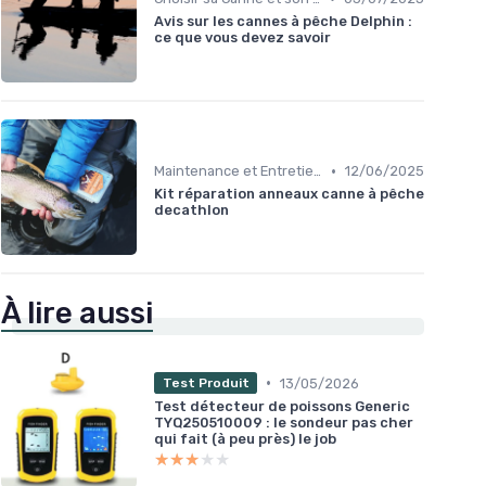
Avis sur les cannes à pêche Delphin :
ce que vous devez savoir
•
Maintenance et Entretien
12/06/2025
Kit réparation anneaux canne à pêche
decathlon
À lire aussi
•
13/05/2026
Test Produit
Test détecteur de poissons Generic
TYQ250510009 : le sondeur pas cher
qui fait (à peu près) le job
★★★★★
★★★★★