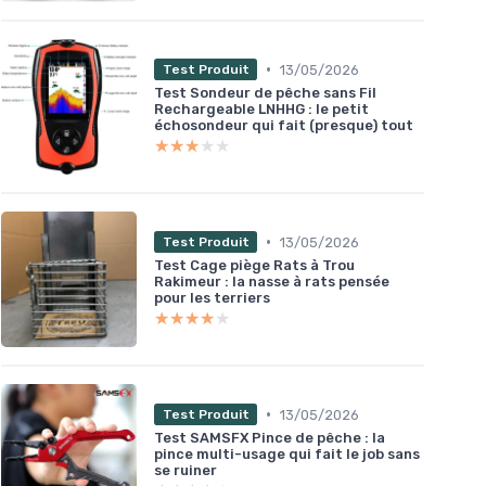
•
13/05/2026
Test Produit
Test Sondeur de pêche sans Fil
Rechargeable LNHHG : le petit
échosondeur qui fait (presque) tout
★★★★★
★★★★★
•
13/05/2026
Test Produit
Test Cage piège Rats à Trou
Rakimeur : la nasse à rats pensée
pour les terriers
★★★★★
★★★★★
•
13/05/2026
Test Produit
Test SAMSFX Pince de pêche : la
pince multi-usage qui fait le job sans
se ruiner