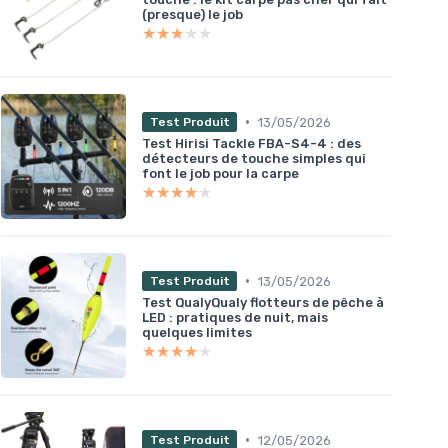
(presque) le job
★★★★★
★★★★★
•
13/05/2026
Test Produit
Test Hirisi Tackle FBA-S4-4 : des
détecteurs de touche simples qui
font le job pour la carpe
★★★★★
★★★★★
•
13/05/2026
Test Produit
Test QualyQualy flotteurs de pêche à
LED : pratiques de nuit, mais
quelques limites
★★★★★
★★★★★
•
12/05/2026
Test Produit