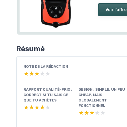
Voir l'offre
Résumé
NOTE DE LA RÉDACTION
★★★★★
★★★★★
RAPPORT QUALITÉ-PRIX :
DESIGN : SIMPLE, UN PEU
CORRECT SI TU SAIS CE
CHEAP, MAIS
QUE TU ACHÈTES
GLOBALEMENT
FONCTIONNEL
★★★★★
★★★★★
★★★★★
★★★★★