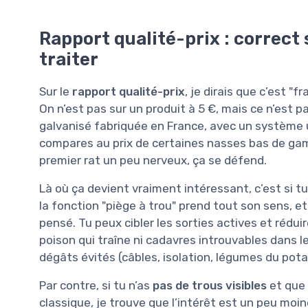
Rapport qualité-prix : correct s
traiter
Sur le
rapport qualité-prix
, je dirais que c’est "
On n’est pas sur un produit à 5 €, mais ce n’est 
galvanisé fabriquée en France, avec un système u
compares au prix de certaines nasses bas de gamm
premier rat un peu nerveux, ça se défend.
Là où ça devient vraiment intéressant, c’est si t
la fonction "piège à trou" prend tout son sens, et
pensé. Tu peux cibler les sorties actives et rédu
poison qui traîne ni cadavres introuvables dans 
dégâts évités (câbles, isolation, légumes du potag
Par contre, si tu n’as
pas de trous visibles
et que 
classique, je trouve que l’intérêt est un peu mo