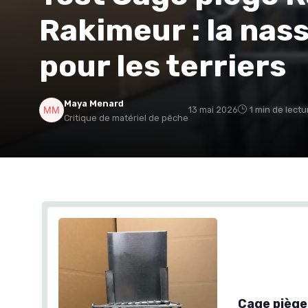
Rakimeur : la nas
pour les terriers
Maya Menard
13 mai 2026
1 min de lectu
Critique de matériel de pêche
Cage piège