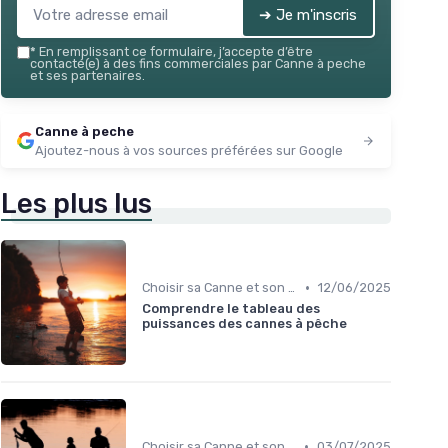
➔ Je m'inscris
*
En remplissant ce formulaire, j’accepte d’être
contacté(e) à des fins commerciales par Canne à peche
et ses partenaires.
Canne à peche
Ajoutez-nous à vos sources préférées sur Google
Les plus lus
•
Choisir sa Canne et son Équipement
12/06/2025
Comprendre le tableau des
puissances des cannes à pêche
•
Choisir sa Canne et son Équipement
03/07/2025