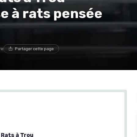
se à rats pensée
re
Partager cette page
 Rats à Trou