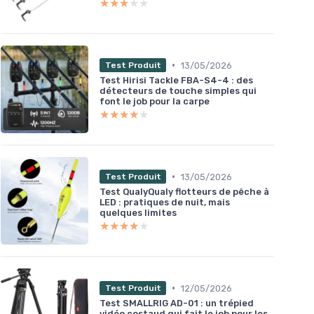
★★★★★
★★★★★
•
13/05/2026
Test Produit
Test Hirisi Tackle FBA-S4-4 : des
détecteurs de touche simples qui
font le job pour la carpe
★★★★★
★★★★★
•
13/05/2026
Test Produit
Test QualyQualy flotteurs de pêche à
LED : pratiques de nuit, mais
quelques limites
★★★★★
★★★★★
•
12/05/2026
Test Produit
Test SMALLRIG AD-01 : un trépied
vidéo costaud qui fait le job pour les