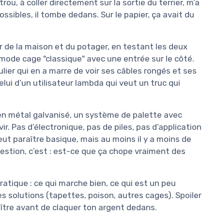
trou, à coller directement sur la sortie du terrier, m’a
 possibles, il tombe dedans. Sur le papier, ça avait du
r de la maison et du potager, en testant les deux
 mode cage "classique" avec une entrée sur le côté.
ulier qui en a marre de voir ses câbles rongés et ses
lui d’un utilisateur lambda qui veut un truc qui
en métal galvanisé, un système de palette avec
r. Pas d’électronique, pas de piles, pas d’application
eut paraître basique, mais au moins il y a moins de
estion, c’est : est-ce que ça chope vraiment des
pratique : ce qui marche bien, ce qui est un peu
res solutions (tapettes, poison, autres cages). Spoiler
nnaître avant de claquer ton argent dedans.