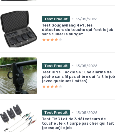
•
13/05/2026
Test Produit
Test Sougayilang 4+1 : les
détecteurs de touche qui font le job
sans ruiner le budget
★★★★★
★★★★★
•
13/05/2026
Test Produit
Test Hirisi Tackle S6 : une alarme de
pêche sans fil pas chère qui fait le job
(avec quelques limites)
★★★★★
★★★★★
•
13/05/2026
Test Produit
Test TMC Lot de 3 détecteurs de
touche : le kit carpe pas cher qui fait
(presque) le job