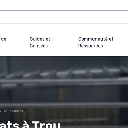
 de
Guides et
Communauté et
e
Conseils
Ressources
on Équipement
ats à Trou