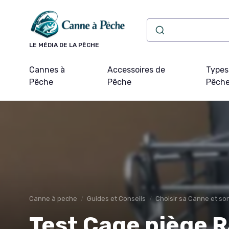
Panneau de gestion des cookies
LE MÉDIA DE LA PÊCHE
Cannes à
Accessoires de
Types
Pêche
Pêche
Pêch
Canne à peche
Guides et Conseils
Choisir sa Canne et s
Test Cage piège R