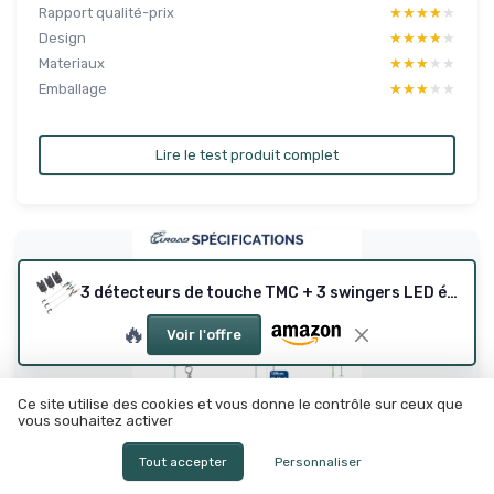
Rapport qualité-prix
★★★★★
★★★★★
Design
★★★★★
★★★★★
Materiaux
★★★★★
★★★★★
Emballage
★★★★★
★★★★★
Lire le test produit complet
3 détecteurs de touche TMC + 3 swingers LED étanches (rouge/bleu/vert)
🔥
Voir l'offre
Ce site utilise des cookies et vous donne le contrôle sur ceux que
vous souhaitez activer
Tout accepter
Personnaliser
Lot de 5 Pré-noué Bas de Ligne Peche en Mer,