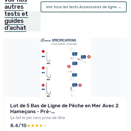
autres
Voir tous les tests Accessoires de ligne →
tests et
guides
d'achat
Lot de 5 Bas de Ligne de Pêche en Mer Avec 2
Hameçons - Pré-...
Ça fait le job sans prise de tête
8.4/10
★★★★★
★★★★★