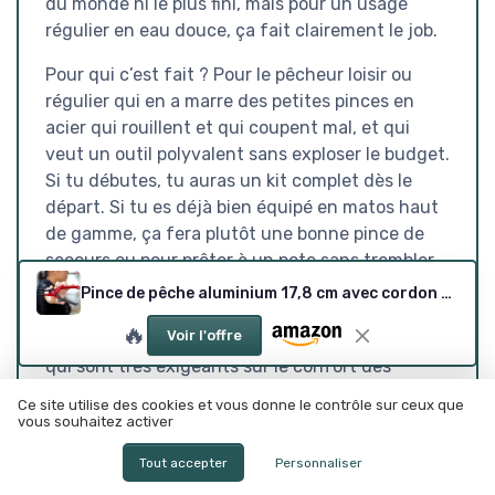
du monde ni le plus fini, mais pour un usage
régulier en eau douce, ça fait clairement le job.
Pour qui c’est fait ? Pour le pêcheur loisir ou
régulier qui en a marre des petites pinces en
acier qui rouillent et qui coupent mal, et qui
veut un outil polyvalent sans exploser le budget.
Si tu débutes, tu auras un kit complet dès le
départ. Si tu es déjà bien équipé en matos haut
de gamme, ça fera plutôt une bonne pince de
secours ou pour prêter à un pote sans trembler.
Qui devrait passer son chemin ? Ceux qui
Pince de pêche aluminium 17,8 cm avec cordon rétractable
pêchent intensivement en mer et qui veulent
🔥
Voir l'offre
du matos ultra robuste très long terme, ou ceux
qui sont très exigeants sur le confort des
poignées.
Ce site utilise des cookies et vous donne le contrôle sur ceux que
vous souhaitez activer
En résumé, c’est un produit sérieux, avec un
bon rapport qualité-prix
, qui ne cherche pas à
Tout accepter
Personnaliser
en mettre plein la vue mais qui fonctionne bien