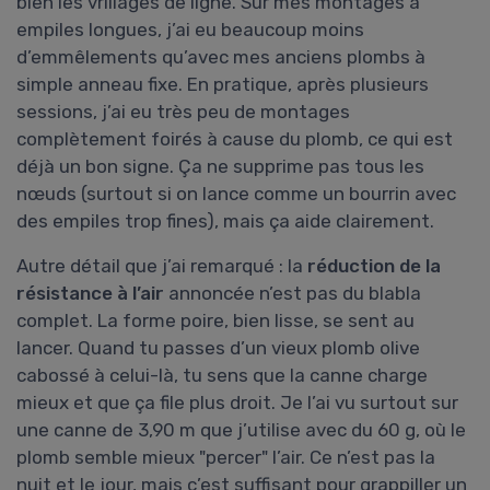
bien les vrillages de ligne. Sur mes montages à
empiles longues, j’ai eu beaucoup moins
d’emmêlements qu’avec mes anciens plombs à
simple anneau fixe. En pratique, après plusieurs
sessions, j’ai eu très peu de montages
complètement foirés à cause du plomb, ce qui est
déjà un bon signe. Ça ne supprime pas tous les
nœuds (surtout si on lance comme un bourrin avec
des empiles trop fines), mais ça aide clairement.
Autre détail que j’ai remarqué : la
réduction de la
résistance à l’air
annoncée n’est pas du blabla
complet. La forme poire, bien lisse, se sent au
lancer. Quand tu passes d’un vieux plomb olive
cabossé à celui-là, tu sens que la canne charge
mieux et que ça file plus droit. Je l’ai vu surtout sur
une canne de 3,90 m que j’utilise avec du 60 g, où le
plomb semble mieux "percer" l’air. Ce n’est pas la
nuit et le jour, mais c’est suffisant pour grappiller un