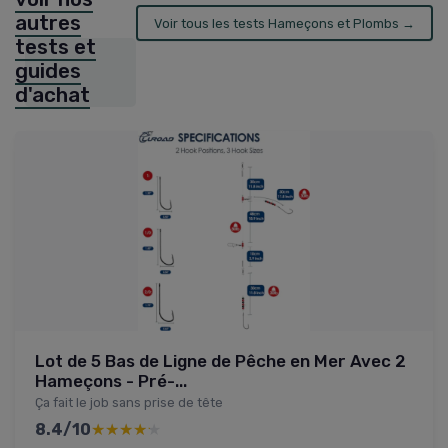
autres
Voir tous les tests Hameçons et Plombs →
tests et
guides
d'achat
Lot de 5 Bas de Ligne de Pêche en Mer Avec 2
Hameçons - Pré-...
Ça fait le job sans prise de tête
8.4/10
★★★★★
★★★★★