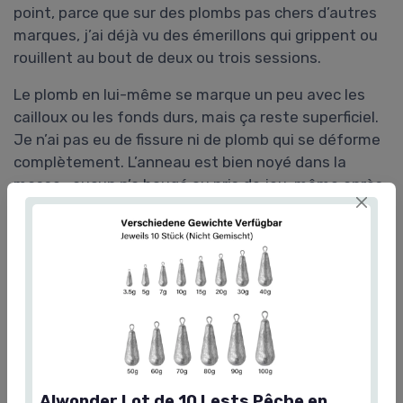
point, parce que sur des plombs pas chers d’autres
marques, j’ai déjà vu des émerillons qui grippent ou
rouillent au bout de deux ou trois sessions.
Le plomb en lui-même se marque un peu avec les
cailloux ou les fonds durs, mais ça reste superficiel.
Je n’ai pas eu de fissure ni de plomb qui se déforme
complètement. L’anneau est bien noyé dans la
masse : aucun n’a bougé ou pris de jeu, même après
des lancers appuyés avec un bon freinage au doigt.
C’était une crainte que j’avais en voyant le prix, mais
de ce côté-là, c’est rassurant.
Après, on reste sur du
plomb brut
, donc ce n’est ni
écologique ni moderne. Si tu cherches des
alternatives sans plomb, ce produit ne sera pas pour
toi. Là, on est sur du classique qui fait le job à petit
prix, sans innovation particulière. Mais pour un
Alwonder Lot de 10 Lests Pêche en
usage loisir et pour remplir une boîte de plombs de