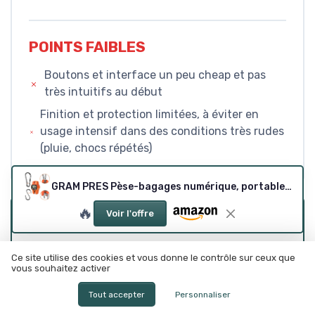
POINTS FAIBLES
Boutons et interface un peu cheap et pas
très intuitifs au début
Finition et protection limitées, à éviter en
usage intensif dans des conditions très rudes
(pluie, chocs répétés)
GRAM PRES Pèse-bagages numérique, portable, 300 kg, pour valise, pêche, chasse en plein air, écran LCD
🔥
Voir l'offre
CONCLUSION
NOTE DE LA RÉDACTION
Ce site utilise des cookies et vous donne le contrôle sur ceux que
vous souhaitez activer
★★★★★
★★★★★
Tout accepter
Personnaliser
Au final, cette GRAM PRES 300 kg est une