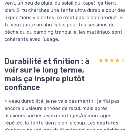
vent, un peu de pluie, du soleil qui tape), ça tient
bien. Si tu cherches une tente ultra durable pour des
expéditions violentes, ce n’est pas le bon produit. Si
tu veux juste un abri fiable pour tes sessions de
pêche ou du camping tranquille, les matériaux sont
cohérents avec l’usage.
Durabilité et finition : à
★★★★★
★★★★★
voir sur le long terme,
mais ça inspire plutôt
confiance
Niveau durabilité, je ne vais pas mentir : je n’ai pas
encore plusieurs années de recul, mais après
plusieurs sorties avec montages/démontages
répétés, la tente tient bien le coup. Les
coutures
n’ont pas bougé, pas de fil qui pend, pas de déchirure