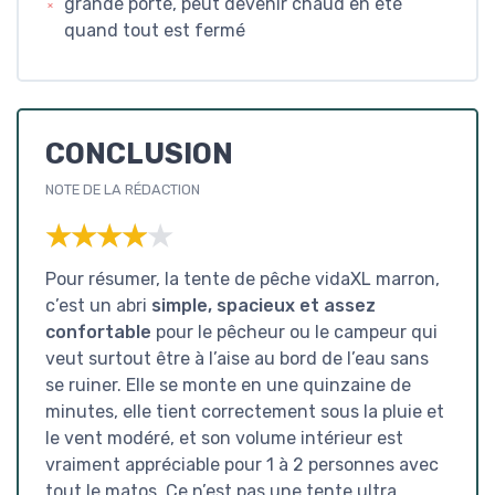
grande porte, peut devenir chaud en été
quand tout est fermé
CONCLUSION
NOTE DE LA RÉDACTION
★★★★★
★★★★★
Pour résumer, la tente de pêche vidaXL marron,
c’est un abri
simple, spacieux et assez
confortable
pour le pêcheur ou le campeur qui
veut surtout être à l’aise au bord de l’eau sans
se ruiner. Elle se monte en une quinzaine de
minutes, elle tient correctement sous la pluie et
le vent modéré, et son volume intérieur est
vraiment appréciable pour 1 à 2 personnes avec
tout le matos. Ce n’est pas une tente ultra