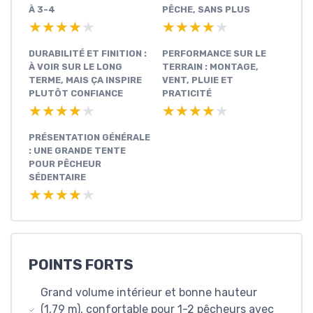
À 3-4
PÊCHE, SANS PLUS
★★★★★
★★★★★
★★★★★
★★★★★
DURABILITÉ ET FINITION :
PERFORMANCE SUR LE
À VOIR SUR LE LONG
TERRAIN : MONTAGE,
TERME, MAIS ÇA INSPIRE
VENT, PLUIE ET
PLUTÔT CONFIANCE
PRATICITÉ
★★★★★
★★★★★
★★★★★
★★★★★
PRÉSENTATION GÉNÉRALE
: UNE GRANDE TENTE
POUR PÊCHEUR
SÉDENTAIRE
★★★★★
★★★★★
POINTS FORTS
Grand volume intérieur et bonne hauteur
(1,79 m), confortable pour 1-2 pêcheurs avec