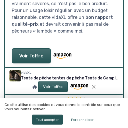
vraiment sévères, ce n’est pas le bon produit.
Pour un usage loisir régulier, avec un budget
raisonnable, cette vidaXL offre un
bon rapport
qualité-prix
et devrait convenir à pas mal de
pêcheurs « lambda » comme moi.
Voir l'offre
SOUS-NOTES
vidaXL
Tente de pêche tentes de pêche Tente de Camping Marron
RAPPORT QUALITÉ-PRIX :
DESIGN : SOBRE, MARRON,
🔥
HONNÊTE POUR CE QUE C’EST
PENSÉ POUR SE FONDRE
Voir l'offre
DANS LE DÉCOR
★★★★★
★★★★★
★★★★★
★★★★★
Ce site utilise des cookies et vous donne le contrôle sur ceux que
vous souhaitez activer
CONFORT ET ESPACE
MATÉRIAUX ET
INTÉRIEUR : BIEN POUR 1-2
IMPERMÉABILITÉ : CORRECTS
Tout accepter
Personnaliser
PÊCHEURS, PLUS SERRÉ À 3-
POUR LA PÊCHE, SANS PLUS
4
★★★★★
★★★★★