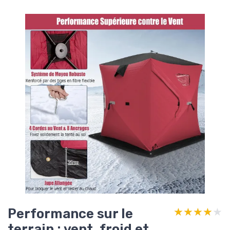
Performance sur le
★★★★★
★★★★★
terrain : vent, froid et