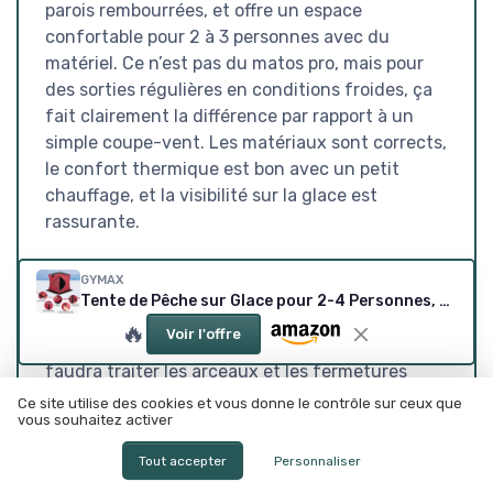
parois rembourrées, et offre un espace
confortable pour 2 à 3 personnes avec du
matériel. Ce n’est pas du matos pro, mais pour
des sorties régulières en conditions froides, ça
fait clairement la différence par rapport à un
simple coupe-vent. Les matériaux sont corrects,
le confort thermique est bon avec un petit
chauffage, et la visibilité sur la glace est
rassurante.
Ce n’est pas parfait non plus : la capacité
GYMAX
annoncée de 4 personnes est un peu optimiste,
Tente de Pêche sur Glace pour 2-4 Personnes, Parois Rembourré de Coton Résistant au Froid, Abri Extérieur d'hiver, avec Fenêtres, Porte Zippée, Sac de Transport, 190x190 x171cm Rouge
la ventilation reste basique, le sac de transport
🔥
Voir l'offre
n’est pas pensé pour les longues marches, et il
faudra traiter les arceaux et les fermetures
avec un minimum de soin si tu veux que ça
Ce site utilise des cookies et vous donne le contrôle sur ceux que
vous souhaitez activer
dure. Mais en tenant compte du prix et de
l’usage visé, le
rapport qualité-prix
est plutôt
Tout accepter
Personnaliser
bon. Pour quelqu’un qui veut un abri fiable pour