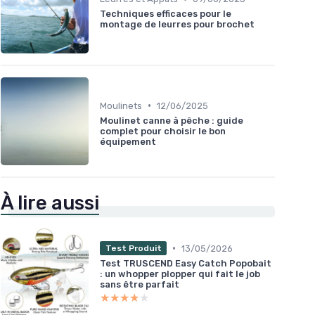
Techniques efficaces pour le
montage de leurres pour brochet
•
Moulinets
12/06/2025
Moulinet canne à pêche : guide
complet pour choisir le bon
équipement
À lire aussi
•
13/05/2026
Test Produit
Test TRUSCEND Easy Catch Popobait
: un whopper plopper qui fait le job
sans être parfait
★★★★★
★★★★★