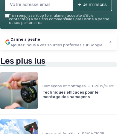
➔ Je m'inscris
*
En remplissant ce formulaire, j’accepte d’être
contacté(e) à des fins commerciales par Canne à peche
et ses partenaires.
Canne à peche
Ajoutez-nous à vos sources préférées sur Google
Les plus lus
•
Hameçons et Montages
09/05/2025
Techniques efficaces pour le
montage des hameçons
•
Leurres et Appâts
09/06/2025