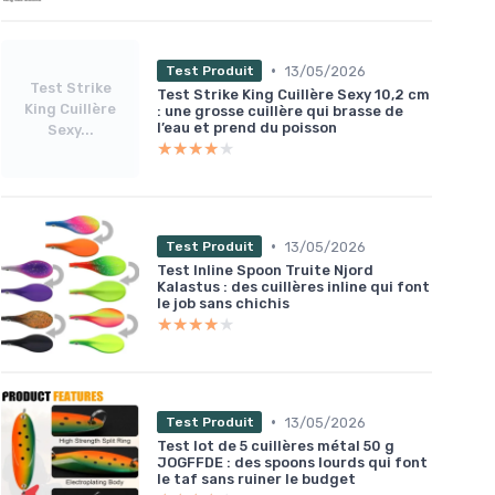
•
13/05/2026
Test Produit
Test Strike
Test Strike King Cuillère Sexy 10,2 cm
King Cuillère
: une grosse cuillère qui brasse de
l’eau et prend du poisson
Sexy...
★★★★★
★★★★★
•
13/05/2026
Test Produit
Test Inline Spoon Truite Njord
Kalastus : des cuillères inline qui font
le job sans chichis
★★★★★
★★★★★
•
13/05/2026
Test Produit
Test lot de 5 cuillères métal 50 g
JOGFFDE : des spoons lourds qui font
le taf sans ruiner le budget