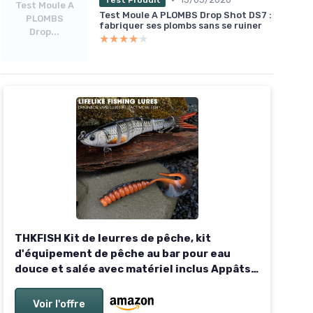
Test Moule A
Test Moule A PLOMBS Drop Shot DS7 :
PLOMBS
fabriquer ses plombs sans se ruiner
Drop...
★★★★★
★★★★★
THKFISH Kit de leurres de pêche, kit
d'équipement de pêche au bar pour eau
douce et salée avec matériel inclus Appâts
de surface, appâts spinners, grenouille,
crochets/poids Accessoires Cadeau pour
Voir l'offre