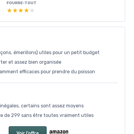
FOURRE-TOUT
★★★★★
★★★★★
ons, émerillons) utiles pour un petit budget
rter et assez bien organisée
fisamment efficaces pour prendre du poisson
s inégales, certains sont assez moyens
re de 299 sans être toutes vraiment utiles
Voir l'offre