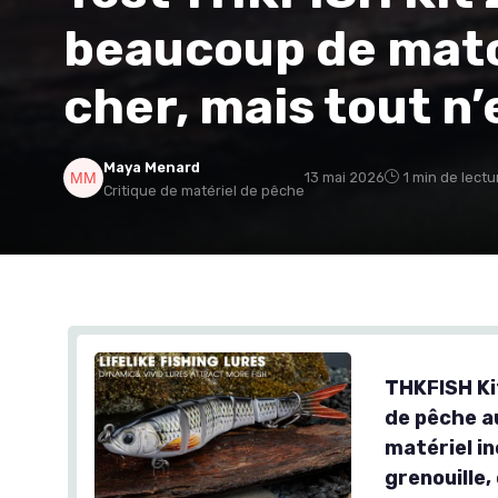
beaucoup de mato
cher, mais tout n’
Maya Menard
13 mai 2026
1 min de lectu
Critique de matériel de pêche
THKFISH Ki
de pêche a
matériel i
grenouille