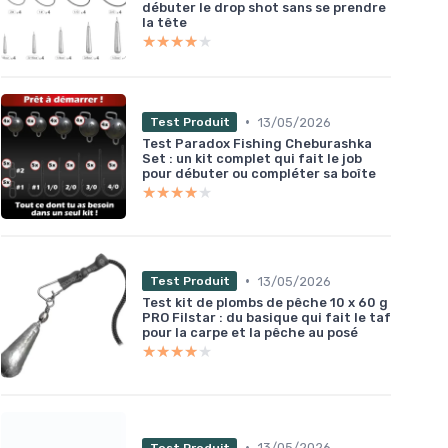
débuter le drop shot sans se prendre
la tête
★★★★★
★★★★★
•
13/05/2026
Test Produit
Test Paradox Fishing Cheburashka
Set : un kit complet qui fait le job
pour débuter ou compléter sa boîte
★★★★★
★★★★★
•
13/05/2026
Test Produit
Test kit de plombs de pêche 10 x 60 g
PRO Filstar : du basique qui fait le taf
pour la carpe et la pêche au posé
★★★★★
★★★★★
•
13/05/2026
Test Produit