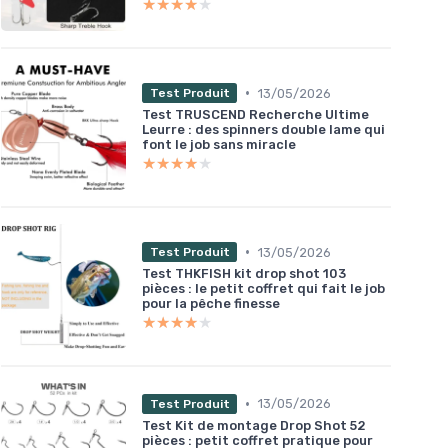
★★★★★
★★★★★
•
13/05/2026
Test Produit
Test TRUSCEND Recherche Ultime
Leurre : des spinners double lame qui
font le job sans miracle
★★★★★
★★★★★
•
13/05/2026
Test Produit
Test THKFISH kit drop shot 103
pièces : le petit coffret qui fait le job
pour la pêche finesse
★★★★★
★★★★★
•
13/05/2026
Test Produit
Test Kit de montage Drop Shot 52
pièces : petit coffret pratique pour