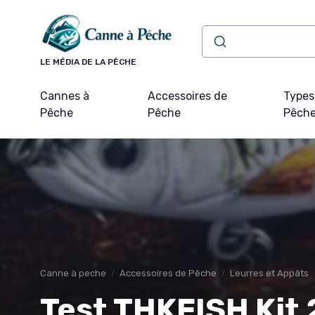
Panneau de gestion des cookies
LE MÉDIA DE LA PÊCHE
Cannes à
Accessoires de
Types
Pêche
Pêche
Pêch
Canne à peche
Accessoires de Pêche
Leurres et Appâts
Test THKFISH Kit 