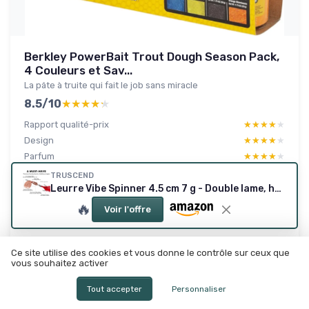
Berkley PowerBait Trout Dough Season Pack,
4 Couleurs et Sav...
La pâte à truite qui fait le job sans miracle
8.5/10
★★★★★
★★★★★
Rapport qualité-prix
★★★★★
★★★★★
Design
★★★★★
★★★★★
Parfum
★★★★★
★★★★★
Performance
★★★★★
★★★★★
TRUSCEND
Leurre Vibe Spinner 4.5 cm 7 g - Double lame, hameçon BKK
🔥
Voir l'offre
Lire le test produit complet
Ce site utilise des cookies et vous donne le contrôle sur ceux que
vous souhaitez activer
Tout accepter
Personnaliser