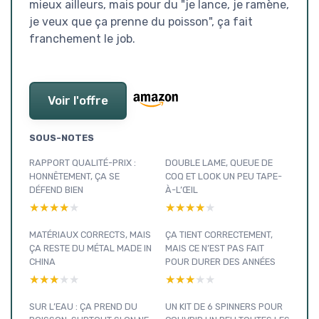
mieux ailleurs, mais pour du "je lance, je ramène,
je veux que ça prenne du poisson", ça fait
franchement le job.
Voir l'offre
SOUS-NOTES
RAPPORT QUALITÉ-PRIX :
DOUBLE LAME, QUEUE DE
HONNÊTEMENT, ÇA SE
COQ ET LOOK UN PEU TAPE-
DÉFEND BIEN
À-L’ŒIL
★★★★★
★★★★★
★★★★★
★★★★★
MATÉRIAUX CORRECTS, MAIS
ÇA TIENT CORRECTEMENT,
ÇA RESTE DU MÉTAL MADE IN
MAIS CE N’EST PAS FAIT
CHINA
POUR DURER DES ANNÉES
★★★★★
★★★★★
★★★★★
★★★★★
SUR L’EAU : ÇA PREND DU
UN KIT DE 6 SPINNERS POUR