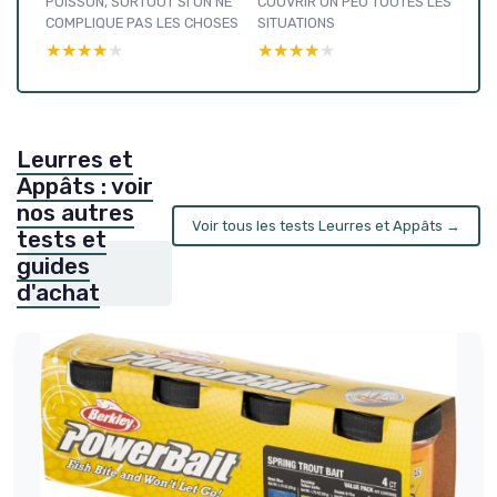
POISSON, SURTOUT SI ON NE
COUVRIR UN PEU TOUTES LES
COMPLIQUE PAS LES CHOSES
SITUATIONS
★★★★★
★★★★★
★★★★★
★★★★★
Leurres et
Appâts : voir
nos autres
Voir tous les tests Leurres et Appâts →
tests et
guides
d'achat