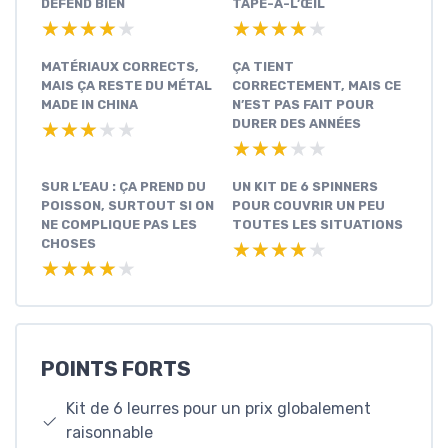
DÉFEND BIEN
TAPE-À-L’ŒIL
★★★★★
★★★★★
★★★★★
★★★★★
MATÉRIAUX CORRECTS,
ÇA TIENT
MAIS ÇA RESTE DU MÉTAL
CORRECTEMENT, MAIS CE
MADE IN CHINA
N’EST PAS FAIT POUR
DURER DES ANNÉES
★★★★★
★★★★★
★★★★★
★★★★★
SUR L’EAU : ÇA PREND DU
UN KIT DE 6 SPINNERS
POISSON, SURTOUT SI ON
POUR COUVRIR UN PEU
NE COMPLIQUE PAS LES
TOUTES LES SITUATIONS
CHOSES
★★★★★
★★★★★
★★★★★
★★★★★
POINTS FORTS
Kit de 6 leurres pour un prix globalement
raisonnable