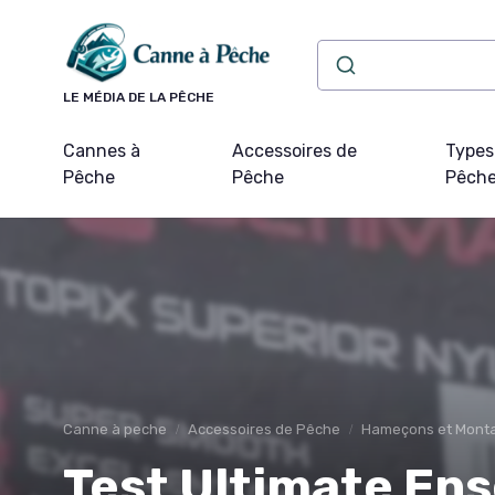
Panneau de gestion des cookies
LE MÉDIA DE LA PÊCHE
Cannes à
Accessoires de
Types
Pêche
Pêche
Pêch
Canne à peche
Accessoires de Pêche
Hameçons et Mont
Test Ultimate En