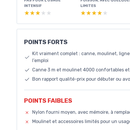
PAS POUR L’USAGE
POISSON, AVEC QUELQUE
INTENSIF
LIMITES
★★★★★
★★★★★
★★★★★
★★★★★
POINTS FORTS
Kit vraiment complet : canne, moulinet, ligne
l’emploi
Canne 3 m et moulinet 4000 confortables et 
Bon rapport qualité-prix pour débuter ou avo
POINTS FAIBLES
Nylon fourni moyen, avec mémoire, à rempla
Moulinet et accessoires limités pour un usa