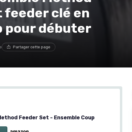
t feeder clé en
ob pour débuter
e
Partager cette page
ethod Feeder Set - Ensemble Coup