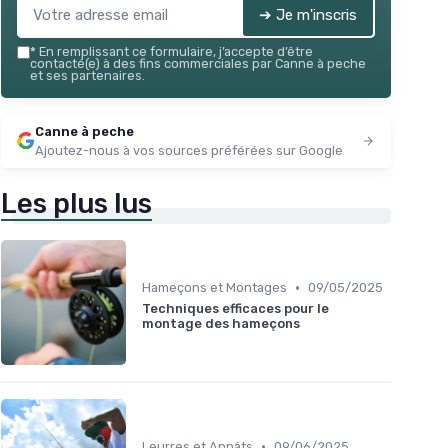
➔ Je m'inscris
*
En remplissant ce formulaire, j’accepte d’être
contacté(e) à des fins commerciales par Canne à peche
et ses partenaires.
Canne à peche
Ajoutez-nous à vos sources préférées sur Google
Les plus lus
•
Hameçons et Montages
09/05/2025
Techniques efficaces pour le
montage des hameçons
•
Leurres et Appâts
09/06/2025