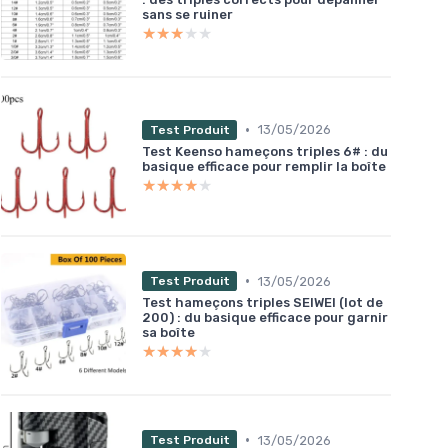
sans se ruiner
★★★★★
★★★★★
•
13/05/2026
Test Produit
Test Keenso hameçons triples 6# : du
basique efficace pour remplir la boîte
★★★★★
★★★★★
•
13/05/2026
Test Produit
Test hameçons triples SEIWEI (lot de
200) : du basique efficace pour garnir
sa boîte
★★★★★
★★★★★
•
13/05/2026
Test Produit