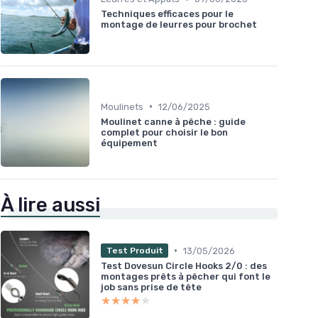
Techniques efficaces pour le
montage de leurres pour brochet
•
Moulinets
12/06/2025
Moulinet canne à pêche : guide
complet pour choisir le bon
équipement
À lire aussi
•
13/05/2026
Test Produit
Test Dovesun Circle Hooks 2/0 : des
montages prêts à pêcher qui font le
job sans prise de tête
★★★★★
★★★★★