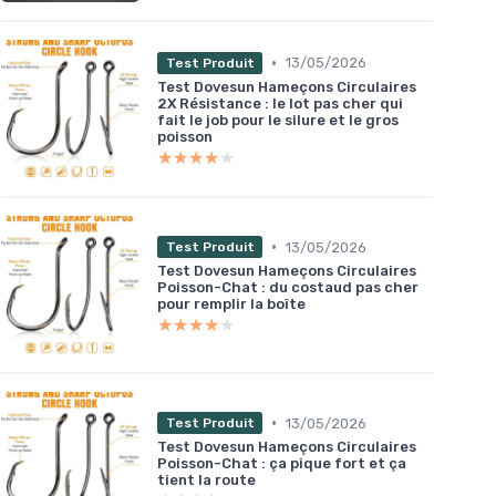
•
13/05/2026
Test Produit
Test Dovesun Hameçons Circulaires
2X Résistance : le lot pas cher qui
fait le job pour le silure et le gros
poisson
★★★★★
★★★★★
•
13/05/2026
Test Produit
Test Dovesun Hameçons Circulaires
Poisson-Chat : du costaud pas cher
pour remplir la boîte
★★★★★
★★★★★
•
13/05/2026
Test Produit
Test Dovesun Hameçons Circulaires
Poisson-Chat : ça pique fort et ça
tient la route