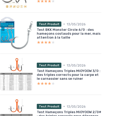
★★★★★
★★★★★
•
13/05/2026
Test Produit
Test BKK Monster Circle 6/0 : des
hameçons costauds pour la mer, mais
attention à la taille
★★★★★
★★★★★
•
13/05/2026
Test Produit
Test Hameçons Triples MiOYOOW 3/0 :
des triples corrects pour la carpe et
le carnassier sans se ruiner
★★★★★
★★★★★
•
13/05/2026
Test Produit
Test Hameçons Triples MiOYOOW 2/0#
: des triples corrects pour dépanner