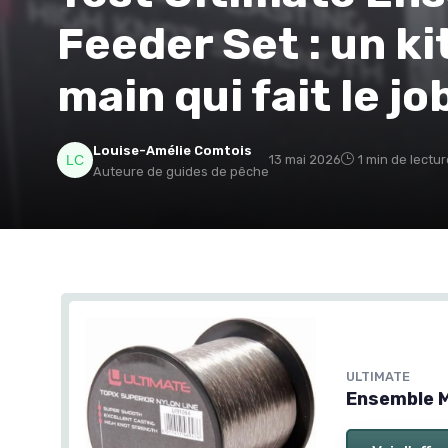
Feeder Set : un ki
main qui fait le j
Louise-Amélie Comtois
13 mai 2026
1 min de lectur
Auteure de guides de pêche
ULTIMATE
Ensemble M