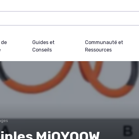
 de
Guides et
Communauté et
e
Conseils
Ressources
ages
riples MiOYOOW