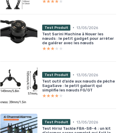
★★★★★
★★★★★
•
13/05/2026
Test Produit
Test Sarini Machine à Nouer les
nœuds : le petit gadget pour arrêter
de galérer avec les nœuds
★★★★★
★★★★★
•
13/05/2026
Test Produit
Test outil d’aide aux nœuds de pêche
SagaSave : le petit gabarit qui
simplifie les nœuds FG/GT
★★★★★
★★★★★
•
13/05/2026
Test Produit
Test Hirisi Tackle FBA-S8-4 : un kit
d’alarmes carpe complet qui fait le