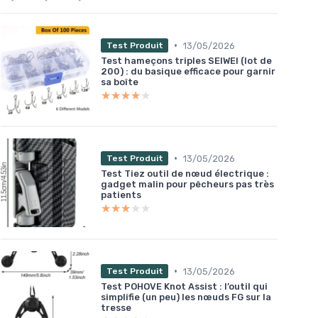
•
13/05/2026
Test Produit
Test hameçons triples SEIWEI (lot de
200) : du basique efficace pour garnir
sa boîte
★★★★★
★★★★★
•
13/05/2026
Test Produit
Test Tiez outil de nœud électrique :
gadget malin pour pêcheurs pas très
patients
★★★★★
★★★★★
•
13/05/2026
Test Produit
Test POHOVE Knot Assist : l’outil qui
simplifie (un peu) les nœuds FG sur la
tresse