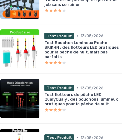
job sans se ruiner
★★★★★
★★★★★
•
13/05/2026
Test Produit
Test Bouchon Lumineux Peche
SKIKHN : des flotteurs LED pratiques
pour la pêche de nuit, mais pas
parfaits
★★★★★
★★★★★
•
13/05/2026
Test Produit
Test flotteurs de pêche LED
QualyQualy : des bouchons lumineux
pratiques pour la pêche de nuit
★★★★★
★★★★★
•
13/05/2026
Test Produit