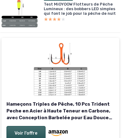
Test MiOYOOW Flotteurs de Pêche
Lumineux : des bobbers LED simples
qui font le job pour la pêche de nuit
★★★★★
★★★★★
Hameçons Triples de Pêche, 10 Pcs Trident
Peche en Acier à Haute Teneur en Carbone,
avec Conception Barbelée pour Eau Douce
et Eau Salée 2/0#
Voir l'offre