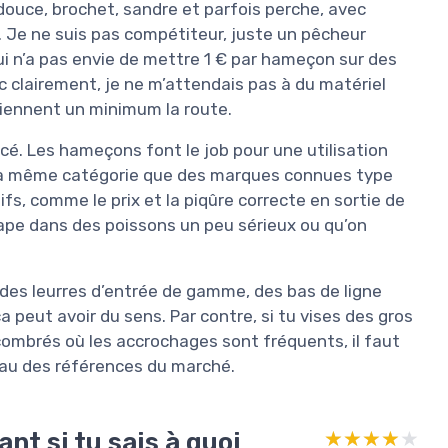
douce, brochet, sandre et parfois perche, avec
. Je ne suis pas compétiteur, juste un pêcheur
ui n’a pas envie de mettre 1 € par hameçon sur des
nc clairement, je ne m’attendais pas à du matériel
tiennent un minimum la route.
cé. Les hameçons font le job pour une utilisation
ur la même catégorie que des marques connues type
fs, comme le prix et la piqûre correcte en sortie de
tape dans des poissons un peu sérieux ou qu’on
 des leurres d’entrée de gamme, des bas de ligne
a peut avoir du sens. Par contre, si tu vises des gros
combrés où les accrochages sont fréquents, il faut
veau des références du marché.
nt si tu sais à quoi
★★★★★
★★★★★