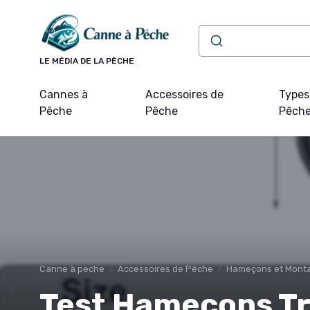
Panneau de gestion des cookies
LE MÉDIA DE LA PÊCHE
Cannes à
Accessoires de
Types
Pêche
Pêche
Pêch
Canne à peche
Accessoires de Pêche
Hameçons et Mont
Test Hameçons T