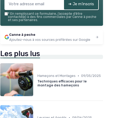
➔ Je m'inscris
*
En remplissant ce formulaire, j’accepte d’être
contacté(e) à des fins commerciales par Canne à peche
et ses partenaires.
Canne à peche
Ajoutez-nous à vos sources préférées sur Google
Les plus lus
•
Hameçons et Montages
09/05/2025
Techniques efficaces pour le
montage des hameçons
•
Leurres et Appâts
09/06/2025