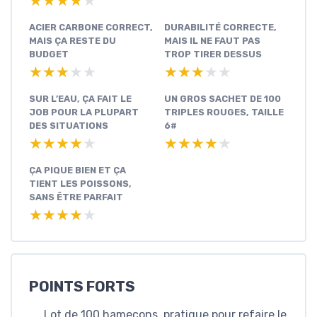
★★★★★
★★★★★
ACIER CARBONE CORRECT,
DURABILITÉ CORRECTE,
MAIS ÇA RESTE DU
MAIS IL NE FAUT PAS
BUDGET
TROP TIRER DESSUS
★★★★★
★★★★★
★★★★★
★★★★★
SUR L’EAU, ÇA FAIT LE
UN GROS SACHET DE 100
JOB POUR LA PLUPART
TRIPLES ROUGES, TAILLE
DES SITUATIONS
6#
★★★★★
★★★★★
★★★★★
★★★★★
ÇA PIQUE BIEN ET ÇA
TIENT LES POISSONS,
SANS ÊTRE PARFAIT
★★★★★
★★★★★
POINTS FORTS
Lot de 100 hameçons, pratique pour refaire le