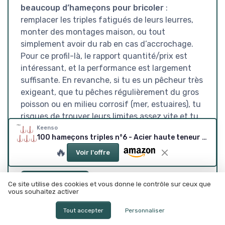
beaucoup d’hameçons pour bricoler
:
remplacer les triples fatigués de leurs leurres,
monter des montages maison, ou tout
simplement avoir du rab en cas d’accrochage.
Pour ce profil-là, le rapport quantité/prix est
intéressant, et la performance est largement
suffisante. En revanche, si tu es un pêcheur très
exigeant, que tu pêches régulièrement du gros
poisson ou en milieu corrosif (mer, estuaires), tu
risques de trouver leurs limites assez vite et tu
auras intérêt à investir dans des marques plus
Keenso
100 hameçons triples n°6 - Acier haute teneur en carbone, rouge
costaudes, quitte à en avoir moins.
🔥
Voir l'offre
Voir l'offre
Ce site utilise des cookies et vous donne le contrôle sur ceux que
vous souhaitez activer
SOUS-NOTES
Tout accepter
Personnaliser