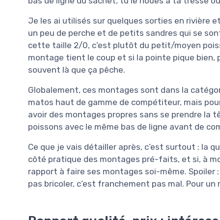
bas de ligne du sachet, tu le noues à ta tresse ou
Je les ai utilisés sur quelques sorties en rivière
un peu de perche et de petits sandres qui se sont 
cette taille 2/0, c’est plutôt du petit/moyen poiss
montage tient le coup et si la pointe pique bien, 
souvent là que ça pêche.
Globalement, ces montages sont dans la catégo
matos haut de gamme de compétiteur, mais pour 
avoir des montages propres sans se prendre la têt
poissons avec le même bas de ligne avant de comme
Ce que je vais détailler après, c’est surtout : la q
côté pratique des montages pré-faits, et si, à mo
rapport à faire ses montages soi-même. Spoiler :
pas bricoler, c’est franchement pas mal. Pour un m