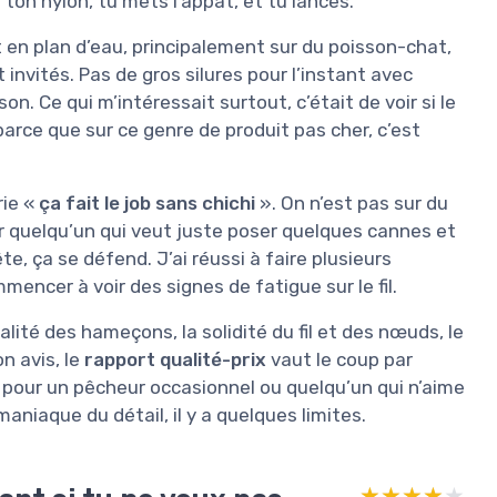
 ton nylon, tu mets l’appât, et tu lances.
 et en plan d’eau, principalement sur du poisson-chat,
invités. Pas de gros silures pour l’instant avec
on. Ce qui m’intéressait surtout, c’était de voir si le
parce que sur ce genre de produit pas cher, c’est
rie «
ça fait le job sans chichi
». On n’est pas sur du
quelqu’un qui veut juste poser quelques cannes et
e, ça se défend. J’ai réussi à faire plusieurs
ncer à voir des signes de fatigue sur le fil.
ualité des hameçons, la solidité du fil et des nœuds, le
n avis, le
rapport qualité-prix
vaut le coup par
 pour un pêcheur occasionnel ou quelqu’un qui n’aime
aniaque du détail, il y a quelques limites.
★★★★★
★★★★★