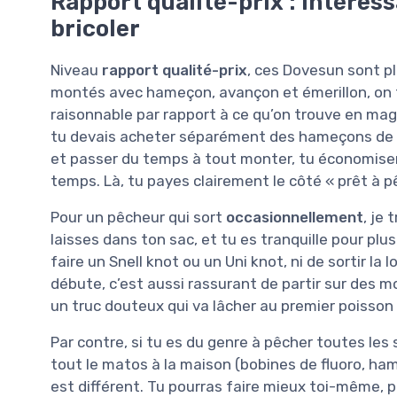
Rapport qualité-prix : intéress
bricoler
Niveau
rapport qualité-prix
, ces Dovesun sont pl
montés avec hameçon, avançon et émerillon, on t
raisonnable par rapport à ce qu’on trouve en mag
tu devais acheter séparément des hameçons de qu
et passer du temps à tout monter, tu économiser
temps. Là, tu payes clairement le côté « prêt à p
Pour un pêcheur qui sort
occasionnellement
, je
laisses dans ton sac, et tu es tranquille pour pl
faire un Snell knot ou un Uni knot, ni de sortir la
débute, c’est aussi rassurant de partir sur des 
un truc douteux qui va lâcher au premier poisson
Par contre, si tu es du genre à pêcher toutes les 
tout le matos à la maison (bobines de fluoro, ham
est différent. Tu pourras faire mieux toi-même, 