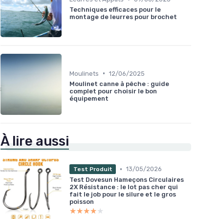
Techniques efficaces pour le
montage de leurres pour brochet
•
Moulinets
12/06/2025
Moulinet canne à pêche : guide
complet pour choisir le bon
équipement
À lire aussi
•
13/05/2026
Test Produit
Test Dovesun Hameçons Circulaires
2X Résistance : le lot pas cher qui
fait le job pour le silure et le gros
poisson
★★★★★
★★★★★