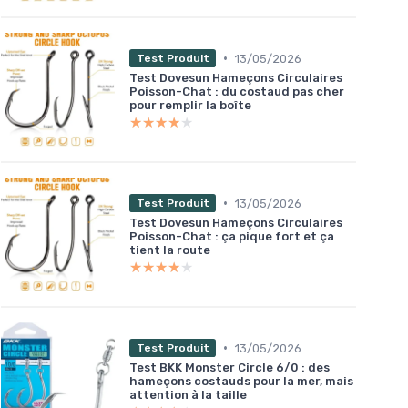
•
13/05/2026
Test Produit
Test Dovesun Hameçons Circulaires
Poisson-Chat : du costaud pas cher
pour remplir la boîte
★★★★★
★★★★★
•
13/05/2026
Test Produit
Test Dovesun Hameçons Circulaires
Poisson-Chat : ça pique fort et ça
tient la route
★★★★★
★★★★★
•
13/05/2026
Test Produit
Test BKK Monster Circle 6/0 : des
hameçons costauds pour la mer, mais
attention à la taille