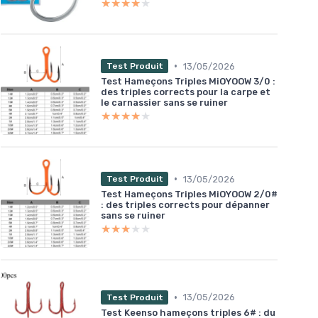
★★★★★
★★★★★
•
13/05/2026
Test Produit
Test Hameçons Triples MiOYOOW 3/0 :
des triples corrects pour la carpe et
le carnassier sans se ruiner
★★★★★
★★★★★
•
13/05/2026
Test Produit
Test Hameçons Triples MiOYOOW 2/0#
: des triples corrects pour dépanner
sans se ruiner
★★★★★
★★★★★
•
13/05/2026
Test Produit
Test Keenso hameçons triples 6# : du