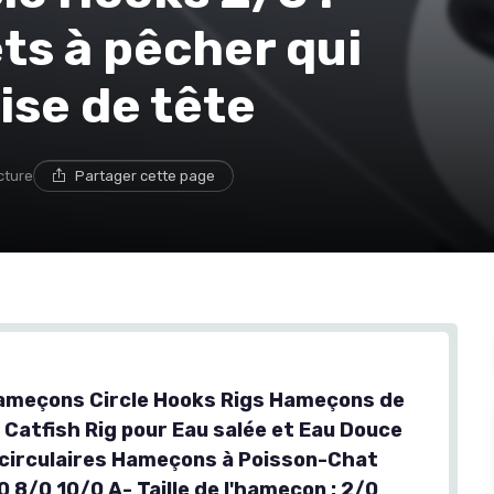
ts à pêcher qui
rise de tête
cture
Partager cette page
ameçons Circle Hooks Rigs Hameçons de
 Catfish Rig pour Eau salée et Eau Douce
irculaires Hameçons à Poisson-Chat
 8/0 10/0 A- Taille de l'hameçon : 2/0