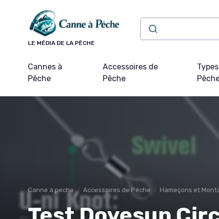
Panneau de gestion des cookies
LE MÉDIA DE LA PÊCHE
Cannes à
Accessoires de
Types
Pêche
Pêche
Pêch
Canne à peche
Accessoires de Pêche
Hameçons et Mont
Test Dovesun Circ