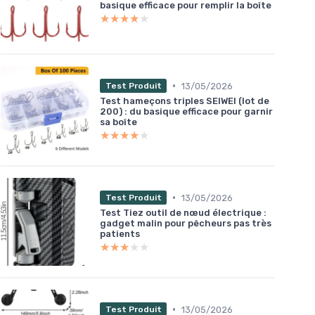
basique efficace pour remplir la boîte
★★★★★
★★★★★
•
13/05/2026
Test Produit
Test hameçons triples SEIWEI (lot de
200) : du basique efficace pour garnir
sa boîte
★★★★★
★★★★★
•
13/05/2026
Test Produit
Test Tiez outil de nœud électrique :
gadget malin pour pêcheurs pas très
patients
★★★★★
★★★★★
•
13/05/2026
Test Produit