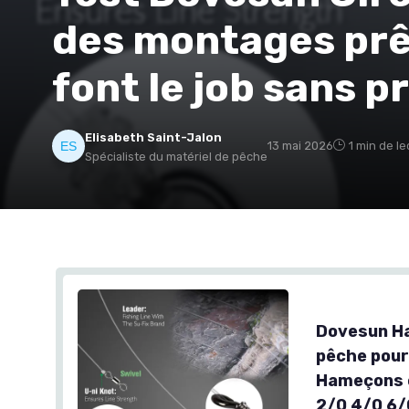
des montages prê
font le job sans p
Elisabeth Saint-Jalon
13 mai 2026
1 min de le
Spécialiste du matériel de pêche
Dovesun H
pêche pour
Hameçons c
2/0 4/0 6/0