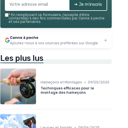
➔ Je m'inscris
*
En remplissant ce formulaire, j’accepte d’être
contacté(e) à des fins commerciales par Canne à peche
et ses partenaires.
Canne à peche
Ajoutez-nous à vos sources préférées sur Google
Les plus lus
•
Hameçons et Montages
09/05/2025
Techniques efficaces pour le
montage des hameçons
•
Leurres et Appâts
09/06/2025