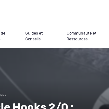
 de
Guides et
Communauté et
e
Conseils
Ressources
ages
le Hooks 2/0 :