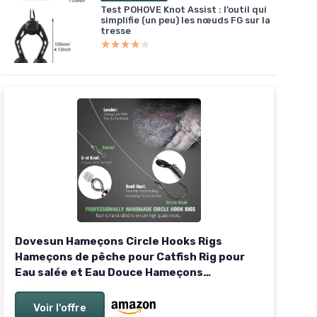
Test POHOVE Knot Assist : l’outil qui
simplifie (un peu) les nœuds FG sur la
tresse
★★★★★
★★★★★
Dovesun Hameçons Circle Hooks Rigs
Hameçons de pêche pour Catfish Rig pour
Eau salée et Eau Douce Hameçons
circulaires Hameçons à Poisson-Chat 2/0
4/0 6/0 8/0 10/0 A- Taille de l'hameçon : 2/0
Voir l'offre