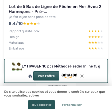
Lot de 5 Bas de Ligne de Pêche en Mer Avec 2
Hameçons - Pré-...
Ça fait le job sans prise de tête
8.4/10
★★★★★
★★★★★
Rapport qualité-prix
★★★★★
★★★★★
Design
★★★★★
★★★★★
Materiaux
★★★★★
★★★★★
Emballage
★★★★★
★★★★★
Lire le test produit complet
LYTIVAGEN 10 pcs Méthode Feeder Inline 15 g
🔥
Voir l'offre
Ce site utilise des cookies et vous donne le contrôle sur ceux que
vous souhaitez activer
Tout accepter
Personnaliser