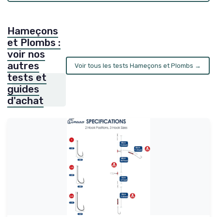
Hameçons
et Plombs :
voir nos
autres
Voir tous les tests Hameçons et Plombs →
tests et
guides
d'achat