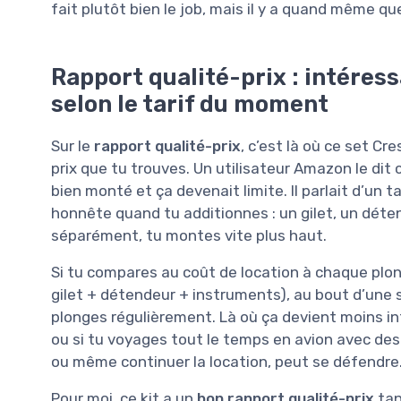
fait plutôt bien le job, mais il y a quand même qu
Rapport qualité-prix : intéress
selon le tarif du moment
Sur le
rapport qualité-prix
, c’est là où ce set Cr
prix que tu trouves. Un utilisateur Amazon le dit 
bien monté et ça devenait limite. Il parlait d’un t
honnête quand tu additionnes : un gilet, un déte
séparément, tu montes vite plus haut.
Si tu compares au coût de location à chaque plo
gilet + détendeur + instruments), au bout d’une 
plonges régulièrement. Là où ça devient moins int
ou si tu voyages tout le temps en avion avec des 
ou même continuer la location, peut se défendre
Pour moi, ce kit a un
bon rapport qualité-prix
tan