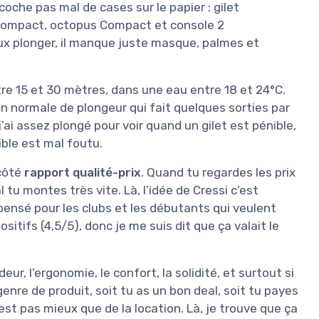
oche pas mal de cases sur le papier : gilet
 Compact, octopus Compact et console 2
eux plonger, il manque juste masque, palmes et
entre 15 et 30 mètres, dans une eau entre 18 et 24°C.
on normale de plongeur qui fait quelques sorties par
j’ai assez plongé pour voir quand un gilet est pénible,
ble est mal foutu.
 côté
rapport qualité-prix
. Quand tu regardes les prix
tu montes très vite. Là, l’idée de Cressi c’est
pensé pour les clubs et les débutants qui veulent
itifs (4,5/5), donc je me suis dit que ça valait le
ndeur, l’ergonomie, le confort, la solidité, et surtout si
genre de produit, soit tu as un bon deal, soit tu payes
n’est pas mieux que de la location. Là, je trouve que ça